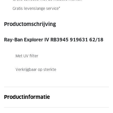
NIEUWE 
Gratis levenslange service*
NIEUWE COLLECTIE
ACTIES 
Premium O
ACTIES VOOR JOU
Productomschrijving
Jouw complete merkbril voor 239,-
Tweede d
Tweede designerbril cadeau
Tot 200,
Ray-Ban Explorer IV RB3945 919631 62/18
sterkte
Tot 200.- korting op een complete
merkbril
Alle actie
Met UV filter
Premium Outlet: tot 50% korting
Verkrijgbaar op sterkte
Alle acties
BRILABONNEMENT
Productinformatie
GrandOptical Zicht Plan
BRILLENGLAZEN