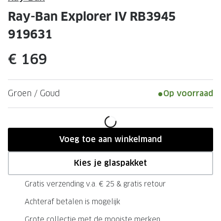
Leesbrillen
Skibrille
Ray-Ban Explorer IV RB3945
Nachtbrillen
MERKEN
919631
Miu Miu
MERKEN
€ 169
Prada
Ray-Ban
Miu Miu
Prada
Groen / Goud
Op voorraad
Gucci
Gucci
Ray-Ban
Tom For
Burberry
Oakley
Voeg toe aan winkelmand
Tom Ford
Burberr
Kies je glaspakket
Oakley
Saint Lau
Gratis verzending v.a. € 25 & gratis retour
Saint Laurent
Alle mer
Achteraf betalen is mogelijk
Alle merken
Grote collectie met de mooiste merken