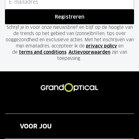
Registreren
Schrijf je in voor onze nieuwsbrief en blijf op de hoogte van
de trends op het gebied van (zonne)brillen, tips over
ooggezondheid en exclusieve acties. Met het inschrijven van
mijn emailadres, accepteer ik de
privacy policy
en
de
terms and conditions
.
Actievoorwaarden
zijn van
toepassing.
VOOR JOU