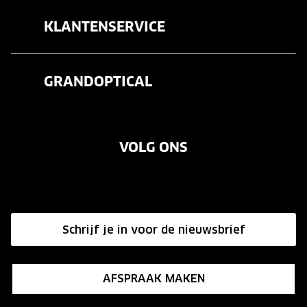
Brillen
KLANTENSERVICE
Zonnebrillen
Veelgestelde vragen
Contactlenzen
GRANDOPTICAL
Contact
Oogmeting
Over ons
Garanties
Merken
VOLG ONS
Vacatures
Annuleer of retourneer een bestelling
Onze winkels
Hier de overeenkomst ontbinden
Affiliate programma
Schrijf je in voor de nieuwsbrief
Influencer programma
AFSPRAAK MAKEN