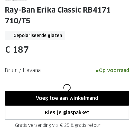
Leesbrillen
Skibrille
Ray-Ban Erika Classic RB4171
Nachtbrillen
MERKEN
710/T5
Miu Miu
MERKEN
Gepolariseerde glazen
Prada
Ray-Ban
€ 187
Miu Miu
Prada
Gucci
Gucci
Bruin / Havana
Op voorraad
Ray-Ban
Tom For
Burberry
Oakley
Tom Ford
Burberr
Voeg toe aan winkelmand
Oakley
Saint Lau
Kies je glaspakket
Saint Laurent
Alle mer
Gratis verzending v.a. € 25 & gratis retour
Alle merken