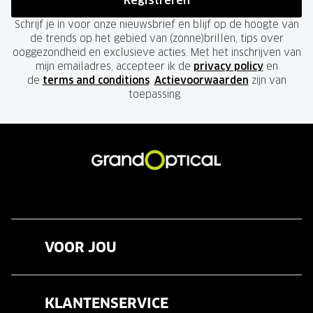
Registreren
Schrijf je in voor onze nieuwsbrief en blijf op de hoogte van
de trends op het gebied van (zonne)brillen, tips over
ooggezondheid en exclusieve acties. Met het inschrijven van
mijn emailadres, accepteer ik de
privacy policy
en
de
terms and conditions
.
Actievoorwaarden
zijn van
toepassing.
VOOR JOU
Brillen
KLANTENSERVICE