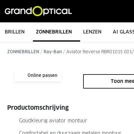
Ga
direct
naar
de
BRILLEN
ZONNEBRILLEN
LENZEN
AI GLAS
inhoud
ALLE BRILLEN
ALLE ZONNEBRILLEN
ALLE CONTACTLENZEN
SERVICES
MERKEN
MERKEN
ZONNEBRILLEN
Ray-Ban
Aviator Reverse RBR0101S 001
Damesbrillen
Dames zonnebrillen
Daglenzen
Ray-Ban Meta brillen
Nuance Audio brillen
Jouw uitgebreide oogmeting
Garanties
Prada
Miu Miu
Alle lenzenvloe
Herenbrillen
Heren zonnebrillen
Maandlenzen
Ontdek meer over Ray-Ban Meta
Ontdek meer over Nuance Audio
Contactlenscontrole
Zorgvergoeding
Miu Miu
Ray-Ban
Hylo oogdruppe
Online passen
Toon me
Kinderbrillen
Kinder zonnebrillen
Multifocale lenzen
Eerste keer contactlenzen gratis proberen
GrandOptical Zicht Plan
Gucci
Prada
Torische lenzen
Oogmeting voor een kind
Alle actievoorwaarden
Ray-Ban
Gucci
Oakley Meta brillen
Eyexpert
Kleurlenzen
Maak een afspraak
Veelgestelde vragen
Burberry
Tom Ford
Productomschrijving
Brillen op sterkte
Zonnebrillen op sterkte
Ontdek meer over Oakley Meta
Acuvue
Zachte lenzen
Nieuwsbrief
Tom Ford
Oakley
Goudkleurig aviator montuur
Multifocale brillen
Multifocale zonnebrillen
Dailies
Harde lenzen
Oakley
Burberry
CONTACT OPNEMEN
Comfortabel en duurzaam metalen montuur
Blauw-violet licht brillen
Gepolariseerde zonnebrillen
Bijziendheid bij kinderen
Total30