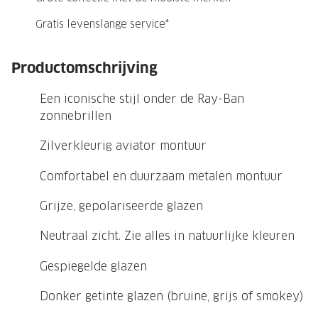
NIEUWE 
Gratis levenslange service*
NIEUWE COLLECTIE
ACTIES 
Premium O
ACTIES VOOR JOU
Productomschrijving
Jouw complete merkbril voor 239,-
Tweede d
Een iconische stijl onder de Ray-Ban
Tweede designerbril cadeau
Tot 200,
zonnebrillen
sterkte
Tot 200.- korting op een complete
Zilverkleurig aviator montuur
merkbril
Alle actie
Comfortabel en duurzaam metalen montuur
Premium Outlet: tot 50% korting
Grijze, gepolariseerde glazen
Alle acties
Neutraal zicht. Zie alles in natuurlijke kleuren
BRILABONNEMENT
Gespiegelde glazen
GrandOptical Zicht Plan
Donker getinte glazen (bruine, grijs of smokey)
BRILLENGLAZEN