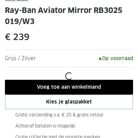
Leesbrillen
Skibrille
Ray-Ban Aviator Mirror RB3025
Nachtbrillen
MERKEN
019/W3
Miu Miu
MERKEN
€ 239
Prada
Ray-Ban
Miu Miu
Prada
Grijs / Zilver
Op voorraad
Gucci
Gucci
Ray-Ban
Tom For
Burberry
Oakley
Voeg toe aan winkelmand
Tom Ford
Burberr
Kies je glaspakket
Oakley
Saint Lau
Gratis verzending v.a. € 25 & gratis retour
Saint Laurent
Alle mer
Achteraf betalen is mogelijk
Alle merken
Grote collectie met de mooiste merken