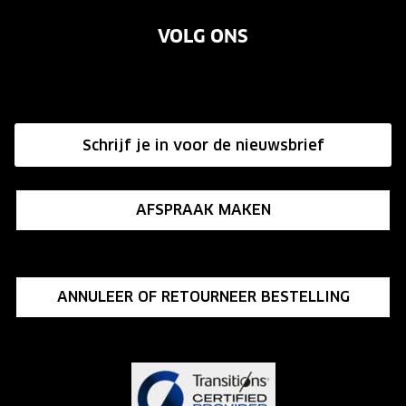
Garanties
Merken
VOLG ONS
Vacatures
Annuleer of retourneer een bestelling
Onze winkels
Hier de overeenkomst ontbinden
Affiliate programma
Schrijf je in voor de nieuwsbrief
Influencer programma
AFSPRAAK MAKEN
ANNULEER OF RETOURNEER BESTELLING