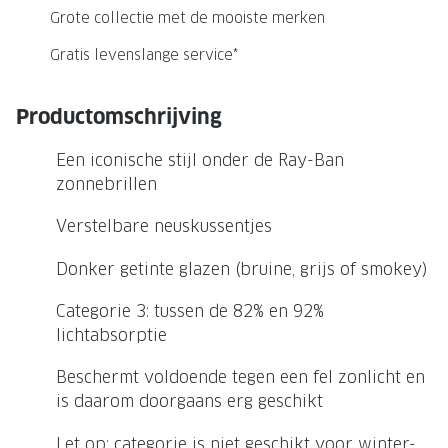
NIEUWE 
Grote collectie met de mooiste merken
NIEUWE COLLECTIE
ACTIES 
Gratis levenslange service*
Premium O
ACTIES VOOR JOU
Jouw complete merkbril voor 239,-
Tweede d
Productomschrijving
Tweede designerbril cadeau
Tot 200,
Een iconische stijl onder de Ray-Ban
sterkte
zonnebrillen
Tot 200.- korting op een complete
merkbril
Alle actie
Verstelbare neuskussentjes
Premium Outlet: tot 50% korting
Donker getinte glazen (bruine, grijs of smokey)
Alle acties
Categorie 3: tussen de 82% en 92%
lichtabsorptie
BRILABONNEMENT
Beschermt voldoende tegen een fel zonlicht en
GrandOptical Zicht Plan
is daarom doorgaans erg geschikt
BRILLENGLAZEN
Let op: categorie is niet geschikt voor winter-