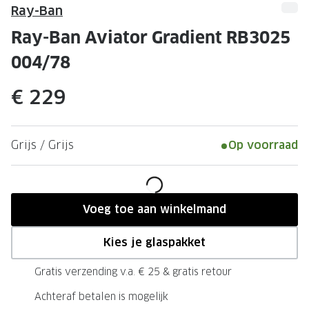
Leesbrillen
Skibrille
Ray-Ban
Nachtbrillen
MERKEN
Ray-Ban Aviator Gradient RB3025
Miu Miu
004/78
MERKEN
Prada
Ray-Ban
€ 229
Miu Miu
Prada
Gucci
Gucci
Grijs / Grijs
Op voorraad
Ray-Ban
Tom For
Burberry
Oakley
Voeg toe aan winkelmand
Tom Ford
Burberr
Kies je glaspakket
Oakley
Saint Lau
Gratis verzending v.a. € 25 & gratis retour
Saint Laurent
Alle mer
Achteraf betalen is mogelijk
Alle merken