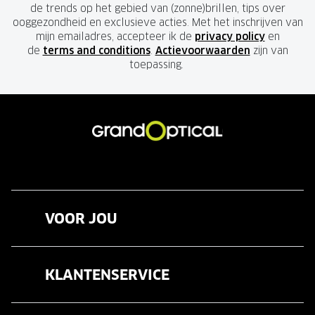
de trends op het gebied van (zonne)brillen, tips over
ooggezondheid en exclusieve acties. Met het inschrijven van
mijn emailadres, accepteer ik de
privacy policy
en
de
terms and conditions
.
Actievoorwaarden
zijn van
toepassing.
VOOR JOU
Brillen
KLANTENSERVICE
Zonnebrillen
Veelgestelde vragen