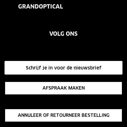
Contactlenzen
GRANDOPTICAL
Contact
Oogmeting
Over ons
Garanties
Merken
VOLG ONS
Vacatures
Annuleer of retourneer een bestelling
Onze winkels
Hier de overeenkomst ontbinden
Affiliate programma
Schrijf je in voor de nieuwsbrief
Influencer programma
AFSPRAAK MAKEN
ANNULEER OF RETOURNEER BESTELLING