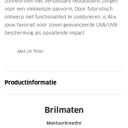
zonnebrillen met verstelbare neuskussens zorgen
voor een vlekkeloze pasvorm. Door futuristisch
Onze brillenglazen
ontwerp met functionaliteit te combineren, is Alix
Nikon brillenglazen
jouw favoriet voor zowel geavanceerde UVA/UVB-
Transitions brillenglazen
bescherming als opvallende impact.
Met UV filter
Productinformatie
Brilmaten
Montuurbreedte