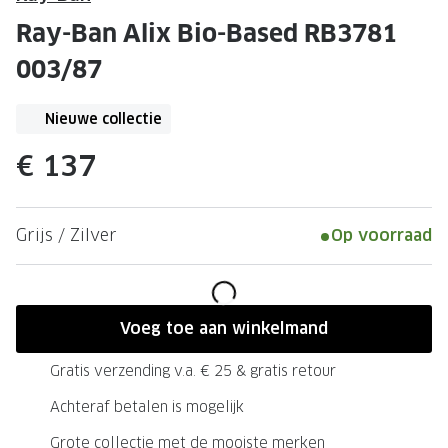
Leesbrillen
Skibrille
Ray-Ban Alix Bio-Based RB3781
Nachtbrillen
MERKEN
003/87
Miu Miu
MERKEN
Nieuwe collectie
Prada
Ray-Ban
€ 137
Miu Miu
Prada
Gucci
Gucci
Grijs / Zilver
Op voorraad
Ray-Ban
Tom For
Burberry
Oakley
Tom Ford
Burberr
Voeg toe aan winkelmand
Oakley
Saint Lau
Gratis verzending v.a. € 25 & gratis retour
Saint Laurent
Alle mer
Achteraf betalen is mogelijk
Alle merken
Grote collectie met de mooiste merken