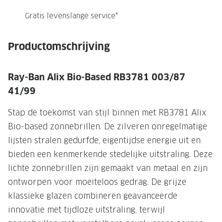
NIEUWE 
Gratis levenslange service*
NIEUWE COLLECTIE
ACTIES 
Premium O
ACTIES VOOR JOU
Productomschrijving
Jouw complete merkbril voor 239,-
Tweede d
Tweede designerbril cadeau
Tot 200,
Ray-Ban Alix Bio-Based RB3781 003/87
sterkte
41/99
Tot 200.- korting op een complete
merkbril
Alle actie
Stap de toekomst van stijl binnen met RB3781 Alix
Bio-based zonnebrillen. De zilveren onregelmatige
Premium Outlet: tot 50% korting
lijsten stralen gedurfde, eigentijdse energie uit en
Alle acties
bieden een kenmerkende stedelijke uitstraling. Deze
lichte zonnebrillen zijn gemaakt van metaal en zijn
BRILABONNEMENT
ontworpen voor moeiteloos gedrag. De grijze
GrandOptical Zicht Plan
klassieke glazen combineren geavanceerde
innovatie met tijdloze uitstraling, terwijl
BRILLENGLAZEN