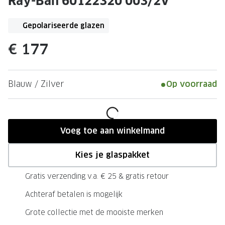
Ray-Ban 60122320 003/2V
Leesbrillen
Skibrille
Nachtbrillen
MERKEN
Gepolariseerde glazen
Miu Miu
MERKEN
€ 177
Prada
Ray-Ban
Miu Miu
Prada
Blauw / Zilver
Op voorraad
Gucci
Gucci
Ray-Ban
Tom For
Voeg toe aan winkelmand
Burberry
Oakley
Kies je glaspakket
Tom Ford
Burberr
Gratis verzending v.a. € 25 & gratis retour
Oakley
Saint Lau
Achteraf betalen is mogelijk
Saint Laurent
Alle mer
Grote collectie met de mooiste merken
Alle merken