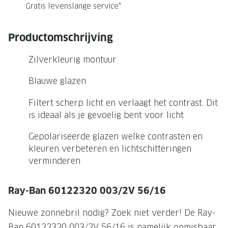
NIEUWE 
Gratis levenslange service*
NIEUWE COLLECTIE
ACTIES 
Productomschrijving
Premium O
ACTIES VOOR JOU
Jouw complete merkbril voor 239,-
Tweede d
Zilverkleurig montuur
Tweede designerbril cadeau
Tot 200,
Blauwe glazen
sterkte
Tot 200.- korting op een complete
Filtert scherp licht en verlaagt het contrast. Dit
merkbril
Alle actie
is ideaal als je gevoelig bent voor licht
Premium Outlet: tot 50% korting
Gepolariseerde glazen welke contrasten en
kleuren verbeteren en lichtschitteringen
Alle acties
verminderen
BRILABONNEMENT
Ray-Ban 60122320 003/2V 56/16
GrandOptical Zicht Plan
Nieuwe zonnebril nodig? Zoek niet verder! De Ray-
BRILLENGLAZEN
Ban 60122320 003/2V 56/16 is namelijk onmisbaar