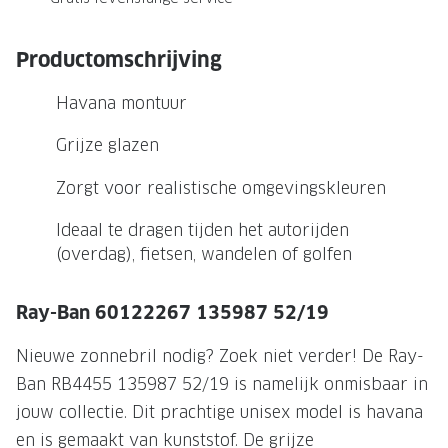
NIEUWE 
NIEUWE COLLECTIE
ACTIES 
Productomschrijving
Premium O
ACTIES VOOR JOU
Havana montuur
Jouw complete merkbril voor 239,-
Tweede d
Grijze glazen
Tweede designerbril cadeau
Tot 200,
sterkte
Zorgt voor realistische omgevingskleuren
Tot 200.- korting op een complete
merkbril
Alle actie
Ideaal te dragen tijden het autorijden
(overdag), fietsen, wandelen of golfen
Premium Outlet: tot 50% korting
Alle acties
Ray-Ban 60122267 135987 52/19
BRILABONNEMENT
Nieuwe zonnebril nodig? Zoek niet verder! De Ray-
Ban RB4455 135987 52/19 is namelijk onmisbaar in
GrandOptical Zicht Plan
jouw collectie. Dit prachtige unisex model is havana
BRILLENGLAZEN
en is gemaakt van kunststof. De grijze