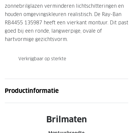
zonnebrilglazen verminderen lichtschitteringen en
Onze brillenglazen
houden omgevingskleuren realistisch. De Ray-Ban
Nikon brillenglazen
RB4455 135987 heeft een vierkant montuur. Dit past
goed bij een ronde, langwerpige, ovale of
Transitions brillenglazen
hartvormige gezichtsvorm.
Verkrijgbaar op sterkte
Productinformatie
Brilmaten