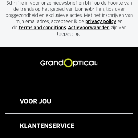
Schrijf je in voor onze nieuwsbrief en blijf op de hoogte van
de trends op het gebied van (zonne)brillen, tips over
ooggezondheid en exclusieve acties. Met het inschrijven van
mijn emailadres, accepteer ik de
privacy policy
en
de
terms and conditions
.
Actievoorwaarden
zijn van
toepassing.
VOOR JOU
Brillen
KLANTENSERVICE
Zonnebrillen