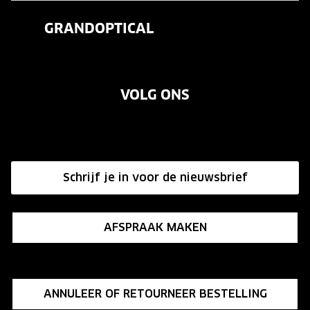
Veelgestelde vragen
Contactlenzen
GRANDOPTICAL
Contact
Oogmeting
Over ons
Garanties
Merken
VOLG ONS
Vacatures
Annuleer of retourneer een bestelling
Onze winkels
Hier de overeenkomst ontbinden
Affiliate programma
Schrijf je in voor de nieuwsbrief
Influencer programma
AFSPRAAK MAKEN
ANNULEER OF RETOURNEER BESTELLING