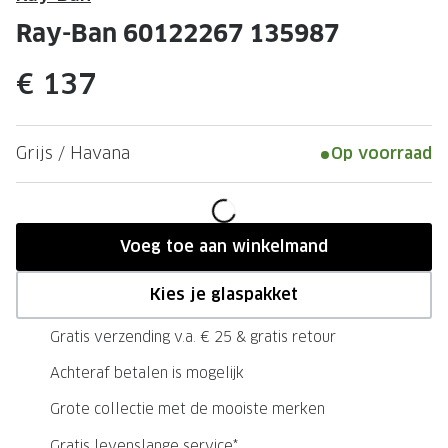
Leesbrillen
Skibrille
Ray-Ban 60122267 135987
Nachtbrillen
MERKEN
€ 137
Miu Miu
MERKEN
Prada
Ray-Ban
Grijs / Havana
Op voorraad
Miu Miu
Prada
Gucci
Gucci
Ray-Ban
Tom For
Voeg toe aan winkelmand
Burberry
Oakley
Kies je glaspakket
Tom Ford
Burberr
Gratis verzending v.a. € 25 & gratis retour
Oakley
Saint Lau
Achteraf betalen is mogelijk
Saint Laurent
Alle mer
Grote collectie met de mooiste merken
Alle merken
Gratis levenslange service*