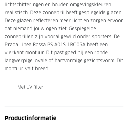
lichtschitteringen en houden omgevingskleuren
Onze brillenglazen
realistisch. Deze zonnebril heeft gespiegelde glazen.
Deze glazen reflecteren meer licht en zorgen ervoor
Nikon brillenglazen
dat niemand jouw ogen ziet. Gespiegelde
Transitions brillenglazen
zonnebrillen zijn vooral gewild onder sporters. De
Prada Linea Rossa PS A01S 1BO05A heeft een
vierkant montuur. Dit past goed bij een ronde,
langwerpige, ovale of hartvormige gezichtsvorm. Dit
montuur valt breed.
Met UV filter
Productinformatie