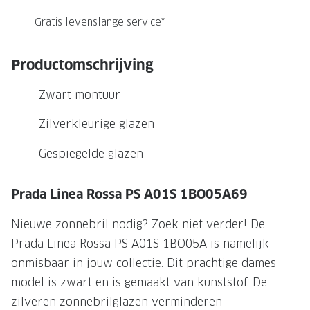
NIEUWE 
Gratis levenslange service*
NIEUWE COLLECTIE
ACTIES 
Premium O
ACTIES VOOR JOU
Productomschrijving
Jouw complete merkbril voor 239,-
Tweede d
Zwart montuur
Tweede designerbril cadeau
Tot 200,
sterkte
Zilverkleurige glazen
Tot 200.- korting op een complete
merkbril
Alle actie
Gespiegelde glazen
Premium Outlet: tot 50% korting
Prada Linea Rossa PS A01S 1BO05A69
Alle acties
Nieuwe zonnebril nodig? Zoek niet verder! De
BRILABONNEMENT
Prada Linea Rossa PS A01S 1BO05A is namelijk
onmisbaar in jouw collectie. Dit prachtige dames
GrandOptical Zicht Plan
model is zwart en is gemaakt van kunststof. De
zilveren zonnebrilglazen verminderen
BRILLENGLAZEN