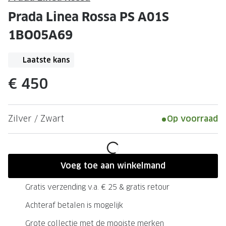
Leesbrillen
Skibrille
Prada Linea Rossa PS A01S
Nachtbrillen
MERKEN
1BO05A69
Miu Miu
MERKEN
Laatste kans
Prada
Ray-Ban
€ 450
Miu Miu
Prada
Gucci
Gucci
Zilver / Zwart
Op voorraad
Ray-Ban
Tom For
Burberry
Oakley
Tom Ford
Burberr
Voeg toe aan winkelmand
Oakley
Saint Lau
Gratis verzending v.a. € 25 & gratis retour
Saint Laurent
Alle mer
Achteraf betalen is mogelijk
Alle merken
Grote collectie met de mooiste merken