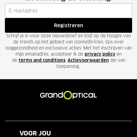
Registreren
Schrijf je in voor onze nieuwsbrief en blijf op de hoogte van
de trends op het gebied van (zonne)brillen, tips over
ooggezondheid en exclusieve acties. Met het inschrijven van
mijn emailadres, accepteer ik de
privacy policy
en
de
terms and conditions
.
Actievoorwaarden
zijn van
toepassing.
VOOR JOU