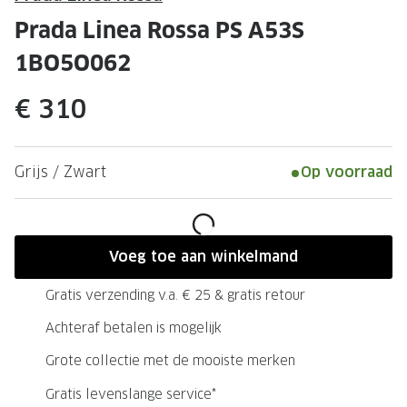
Leesbrillen
Skibrille
Prada Linea Rossa PS A53S
Nachtbrillen
MERKEN
1BO5O062
Miu Miu
MERKEN
€ 310
Prada
Ray-Ban
Miu Miu
Prada
Grijs / Zwart
Op voorraad
Gucci
Gucci
Ray-Ban
Tom For
Burberry
Oakley
Voeg toe aan winkelmand
Tom Ford
Burberr
Gratis verzending v.a. € 25 & gratis retour
Oakley
Saint Lau
Achteraf betalen is mogelijk
Grote collectie met de mooiste merken
Saint Laurent
Alle mer
Gratis levenslange service*
Alle merken