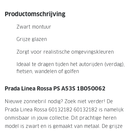
NIEUWE 
NIEUWE COLLECTIE
ACTIES 
Productomschrijving
Premium O
ACTIES VOOR JOU
Zwart montuur
Jouw complete merkbril voor 239,-
Tweede d
Grijze glazen
Tweede designerbril cadeau
Tot 200,
Zorgt voor realistische omgevingskleuren
sterkte
Tot 200.- korting op een complete
merkbril
Alle actie
Ideaal te dragen tijden het autorijden (verdag),
fietsen, wandelen of golfen
Premium Outlet: tot 50% korting
Alle acties
Prada Linea Rossa PS A53S 1BO5O062
Nieuwe zonnebril nodig? Zoek niet verder! De
BRILABONNEMENT
Prada Linea Rossa 60132182 60132182 is namelijk
GrandOptical Zicht Plan
onmisbaar in jouw collectie. Dit prachtige heren
model is zwart en is gemaakt van metaal. De grijze
BRILLENGLAZEN