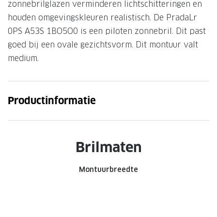
zonnebrilglazen verminderen lichtschitteringen en
Onze brillenglazen
houden omgevingskleuren realistisch. De PradaLr
0PS A53S 1BO5O0 is een piloten zonnebril. Dit past
Nikon brillenglazen
goed bij een ovale gezichtsvorm. Dit montuur valt
Transitions brillenglazen
medium.
Productinformatie
Brilmaten
Montuurbreedte