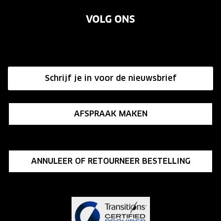
Garanties
Merken
VOLG ONS
Vacatures
Annuleer of retourneer een bestelling
Onze winkels
Hier de overeenkomst ontbinden
Affiliate programma
Schrijf je in voor de nieuwsbrief
Influencer programma
AFSPRAAK MAKEN
ANNULEER OF RETOURNEER BESTELLING