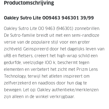
NIEUWE 
Productomschrijving
NIEUWE COLLECTIE
ACTIES 
Oakley Sutro Lite OO9463 946301 39/99
Premium O
ACTIES VOOR JOU
Jouw complete merkbril voor 239,-
Tweede d
Oakley Sutro Lite OO 9463 (946301) zonnebrillen.
De Sutro-familie breidt uit met een semi-randloze
Tweede designerbril cadeau
Tot 200,
versie van de populaire stijl voor een groter
sterkte
Tot 200.- korting op een complete
zichtveld. Geïnspireerd door het dagelijks leven van
merkbril
Alle actie
uRB en fietsers, creëert het high-wrap schild een
Premium Outlet: tot 50% korting
gedurfde, veelzijdige lOO k, beschermt tegen
elementen en verbetert het zicht met Prizm Lens
Alle acties
Technology, terwijl het atleten inspireert om
zelfverzekerd en naadloos door hun dag te
BRILABONNEMENT
bewegen. Let op: Oakley authentieke/merklenzen
GrandOptical Zicht Plan
zijn alleen in de winkel verkrijgbaar.
BRILLENGLAZEN