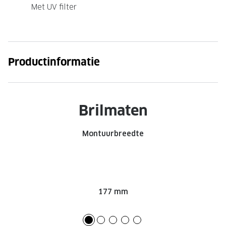
Met UV filter
Onze brillenglazen
Nikon brillenglazen
Transitions brillenglazen
Productinformatie
Brilmaten
Montuurbreedte
177 mm