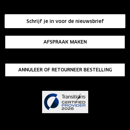
Hier de overeenkomst ontbinden
Affiliate programma
Schrijf je in voor de nieuwsbrief
Influencer programma
AFSPRAAK MAKEN
ANNULEER OF RETOURNEER BESTELLING