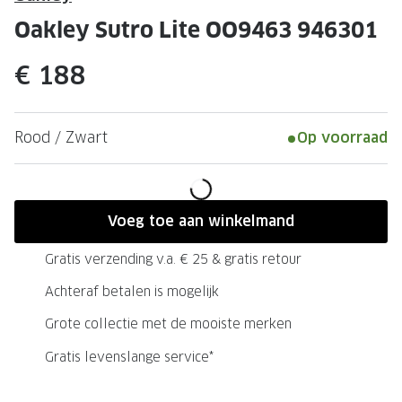
Leesbrillen
Skibrille
Oakley Sutro Lite OO9463 946301
Nachtbrillen
MERKEN
€ 188
Miu Miu
MERKEN
Prada
Ray-Ban
Rood / Zwart
Op voorraad
Miu Miu
Prada
Gucci
Gucci
Ray-Ban
Tom For
Voeg toe aan winkelmand
Burberry
Oakley
Gratis verzending v.a. € 25 & gratis retour
Tom Ford
Burberr
Achteraf betalen is mogelijk
Oakley
Saint Lau
Grote collectie met de mooiste merken
Gratis levenslange service*
Saint Laurent
Alle mer
Alle merken