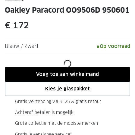
Leesbrillen
Skibrille
Oakley Paracord OO9506D 950601
Nachtbrillen
MERKEN
€ 172
Miu Miu
MERKEN
Prada
Ray-Ban
Blauw / Zwart
Op voorraad
Miu Miu
Prada
Gucci
Gucci
Ray-Ban
Tom For
Voeg toe aan winkelmand
Burberry
Oakley
Kies je glaspakket
Tom Ford
Burberr
Gratis verzending v.a. € 25 & gratis retour
Oakley
Saint Lau
Achteraf betalen is mogelijk
Saint Laurent
Alle mer
Grote collectie met de mooiste merken
Alle merken
Gratis levenslange service*