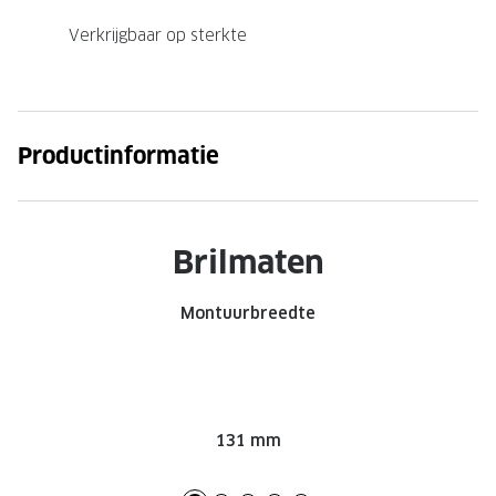
Onze brillenglazen
Verkrijgbaar op sterkte
Nikon brillenglazen
Transitions brillenglazen
Productinformatie
Brilmaten
Montuurbreedte
131 mm