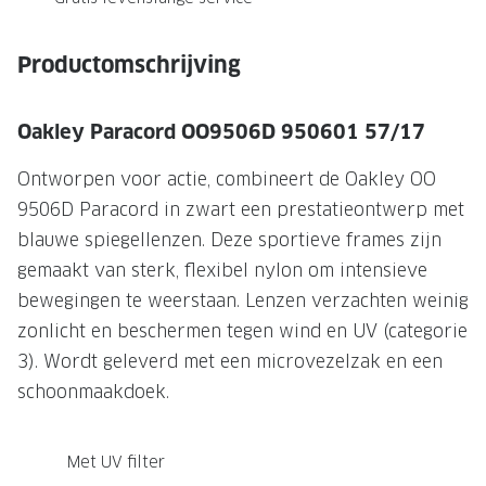
NIEUWE 
NIEUWE COLLECTIE
ACTIES 
Productomschrijving
Premium O
ACTIES VOOR JOU
Jouw complete merkbril voor 239,-
Tweede d
Oakley Paracord OO9506D 950601 57/17
Tweede designerbril cadeau
Tot 200,
Ontworpen voor actie, combineert de Oakley OO
sterkte
Tot 200.- korting op een complete
9506D Paracord in zwart een prestatieontwerp met
merkbril
Alle actie
blauwe spiegellenzen. Deze sportieve frames zijn
gemaakt van sterk, flexibel nylon om intensieve
Premium Outlet: tot 50% korting
bewegingen te weerstaan. Lenzen verzachten weinig
Alle acties
zonlicht en beschermen tegen wind en UV (categorie
3). Wordt geleverd met een microvezelzak en een
BRILABONNEMENT
schoonmaakdoek.
GrandOptical Zicht Plan
Met UV filter
BRILLENGLAZEN