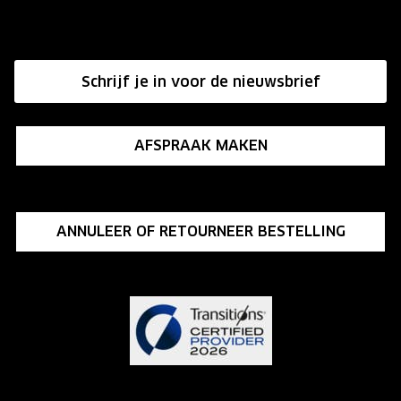
Onze winkels
Hier de overeenkomst ontbinden
Affiliate programma
Schrijf je in voor de nieuwsbrief
Influencer programma
AFSPRAAK MAKEN
ANNULEER OF RETOURNEER BESTELLING