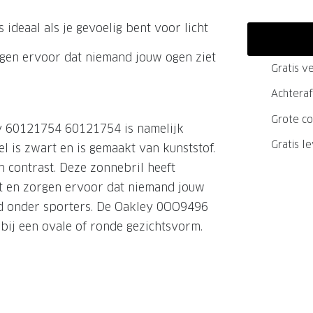
GrandOptical Zicht Plan
is ideaal als je gevoelig bent voor licht
rgen ervoor dat niemand jouw ogen ziet
Gratis ve
LECTIE
LECTIE
Achteraf
Grote co
ey 60121754 60121754 is namelijk
Gratis l
el is zwart en is gemaakt van kunststof.
n contrast. Deze zonnebril heeft
ht en zorgen ervoor dat niemand jouw
ild onder sporters. De Oakley 0OO9496
bij een ovale of ronde gezichtsvorm.