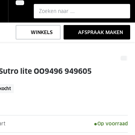
WINKELS
AFSPRAAK MAKEN
,-
ng
Onze brillenglazen
Sutro lite OO9496 949605
Nikon brillenglazen
e
l op sterkte
Transitions brillenglazen
kocht
art
Op voorraad