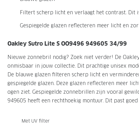
Nachtlenzen
Saint Laurent
Saint Laurent
Computerbrillen
Sportzonnebrillen
Droge ogen
Klantenservice
Filtert scherp licht en verlaagt het contrast. Dit 
Alle merken
Alle merken
Lenzen direct herbestellen
Leesbrillen
Skibrillen
Contactformulier
Gespiegelde glazen reflecteren meer licht en zo
NIEUWE COL
NIEUWE COL
Nachtbrillen
Verhuizing doorgeven
Oakley Sutro Lite S OO9496 949605 34/99
Nieuwe zonnebril nodig? Zoek niet verder! De Oakl
onmisbaar in jouw collectie. Dit prachtige unisex mod
De blauwe glazen filteren scherp licht en vermindere
gespiegelde glazen. Deze glazen reflecteren meer lic
ogen ziet. Gespiegelde zonnebrillen zijn vooral gew
949605 heeft een rechthoekig montuur. Dit past goed 
Met UV filter