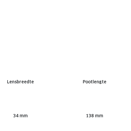
Lensbreedte
Pootlengte
34 mm
138 mm