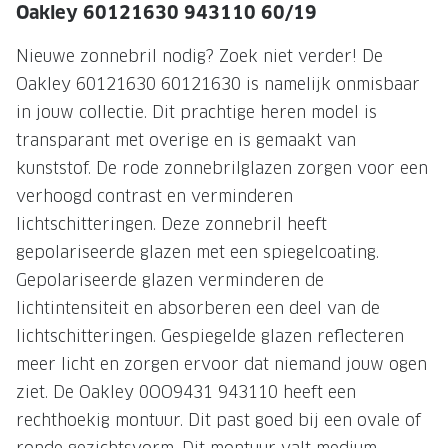
Oakley 60121630 943110 60/19
Onze brillenglazen
Nieuwe zonnebril nodig? Zoek niet verder! De
Nikon brillenglazen
Oakley 60121630 60121630 is namelijk onmisbaar
Transitions brillenglazen
in jouw collectie. Dit prachtige heren model is
transparant met overige en is gemaakt van
kunststof. De rode zonnebrilglazen zorgen voor een
verhoogd contrast en verminderen
lichtschitteringen. Deze zonnebril heeft
gepolariseerde glazen met een spiegelcoating.
Gepolariseerde glazen verminderen de
lichtintensiteit en absorberen een deel van de
lichtschitteringen. Gespiegelde glazen reflecteren
meer licht en zorgen ervoor dat niemand jouw ogen
ziet. De Oakley 0OO9431 943110 heeft een
rechthoekig montuur. Dit past goed bij een ovale of