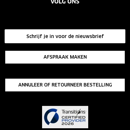
VOLG ONS
Vacatures
Annuleer of retourneer een bestelling
Onze winkels
Hier de overeenkomst ontbinden
Affiliate programma
Schrijf je in voor de nieuwsbrief
Influencer programma
AFSPRAAK MAKEN
ANNULEER OF RETOURNEER BESTELLING