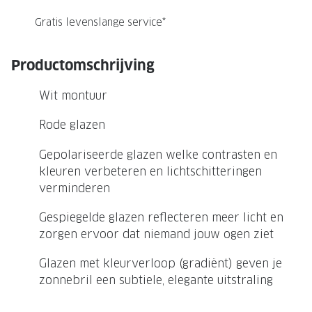
NIEUWE 
Gratis levenslange service*
NIEUWE COLLECTIE
ACTIES 
Premium O
ACTIES VOOR JOU
Productomschrijving
Jouw complete merkbril voor 239,-
Tweede d
Wit montuur
Tweede designerbril cadeau
Tot 200,
sterkte
Rode glazen
Tot 200.- korting op een complete
merkbril
Alle actie
Gepolariseerde glazen welke contrasten en
kleuren verbeteren en lichtschitteringen
Premium Outlet: tot 50% korting
verminderen
Alle acties
Gespiegelde glazen reflecteren meer licht en
zorgen ervoor dat niemand jouw ogen ziet
BRILABONNEMENT
Glazen met kleurverloop (gradiënt) geven je
GrandOptical Zicht Plan
zonnebril een subtiele, elegante uitstraling
BRILLENGLAZEN