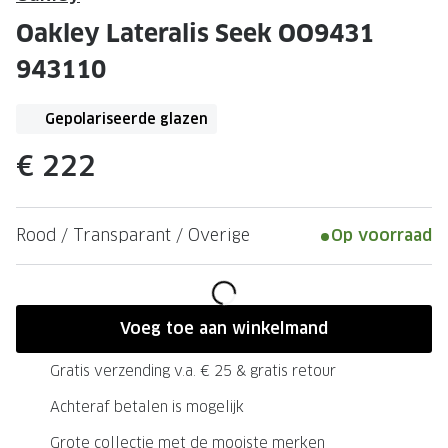
Leesbrillen
Skibrille
Oakley Lateralis Seek OO9431
Nachtbrillen
MERKEN
943110
Miu Miu
MERKEN
Gepolariseerde glazen
Prada
Ray-Ban
€ 222
Miu Miu
Prada
Gucci
Gucci
Rood / Transparant / Overige
Op voorraad
Ray-Ban
Tom For
Burberry
Oakley
Tom Ford
Burberr
Voeg toe aan winkelmand
Oakley
Saint Lau
Gratis verzending v.a. € 25 & gratis retour
Saint Laurent
Alle mer
Achteraf betalen is mogelijk
Alle merken
Grote collectie met de mooiste merken