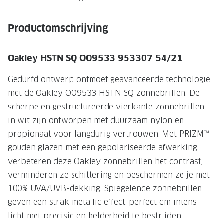
NIEUWE 
NIEUWE COLLECTIE
ACTIES 
Productomschrijving
Premium O
ACTIES VOOR JOU
Jouw complete merkbril voor 239,-
Tweede d
Oakley HSTN SQ OO9533 953307 54/21
Tweede designerbril cadeau
Tot 200,
Gedurfd ontwerp ontmoet geavanceerde technologie
sterkte
met de Oakley OO9533 HSTN SQ zonnebrillen. De
Tot 200.- korting op een complete
merkbril
Alle actie
scherpe en gestructureerde vierkante zonnebrillen
in wit zijn ontworpen met duurzaam nylon en
Premium Outlet: tot 50% korting
propionaat voor langdurig vertrouwen. Met PRIZM™
Alle acties
gouden glazen met een gepolariseerde afwerking
verbeteren deze Oakley zonnebrillen het contrast,
BRILABONNEMENT
verminderen ze schittering en beschermen ze je met
100% UVA/UVB-dekking. Spiegelende zonnebrillen
GrandOptical Zicht Plan
geven een strak metallic effect, perfect om intens
BRILLENGLAZEN
licht met precisie en helderheid te bestrijden.