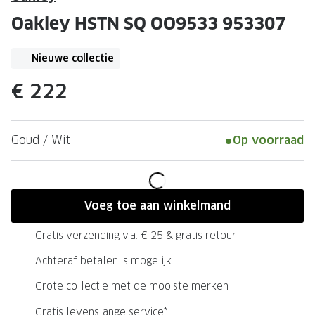
Leesbrillen
Skibrille
Oakley HSTN SQ OO9533 953307
Nachtbrillen
MERKEN
Miu Miu
Nieuwe collectie
MERKEN
Prada
Ray-Ban
€ 222
Miu Miu
Prada
Goud / Wit
Op voorraad
Gucci
Gucci
Ray-Ban
Tom For
Burberry
Oakley
Voeg toe aan winkelmand
Tom Ford
Burberr
Gratis verzending v.a. € 25 & gratis retour
Oakley
Saint Lau
Achteraf betalen is mogelijk
Saint Laurent
Alle mer
Grote collectie met de mooiste merken
Alle merken
Gratis levenslange service*