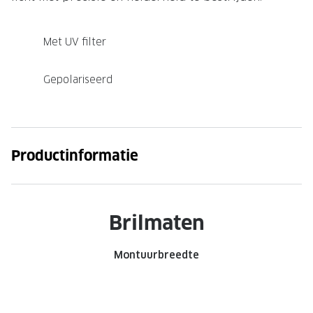
Onze brillenglazen
Met UV filter
Nikon brillenglazen
Transitions brillenglazen
Gepolariseerd
Productinformatie
Brilmaten
Montuurbreedte