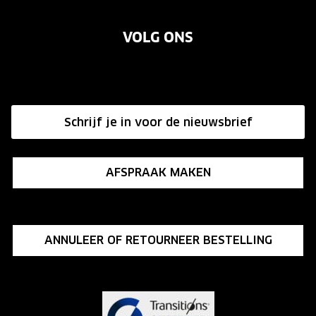
Over ons
Garanties
Merken
VOLG ONS
Vacatures
Annuleer of retourneer een bestelling
Onze winkels
Hier de overeenkomst ontbinden
Affiliate programma
Schrijf je in voor de nieuwsbrief
Influencer programma
AFSPRAAK MAKEN
ANNULEER OF RETOURNEER BESTELLING