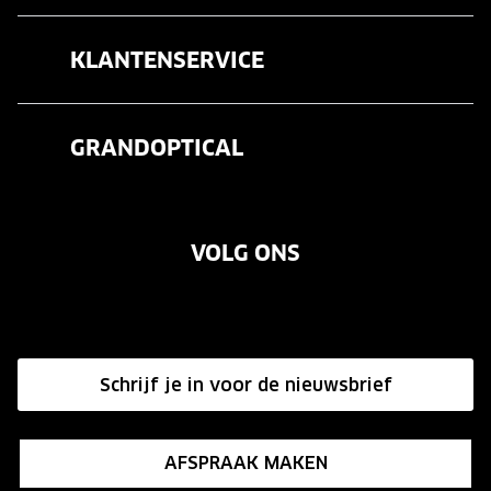
Brillen
KLANTENSERVICE
Zonnebrillen
Veelgestelde vragen
Contactlenzen
GRANDOPTICAL
Contact
Oogmeting
Over ons
Garanties
Merken
VOLG ONS
Vacatures
Annuleer of retourneer een bestelling
Onze winkels
Hier de overeenkomst ontbinden
Affiliate programma
Schrijf je in voor de nieuwsbrief
Influencer programma
AFSPRAAK MAKEN