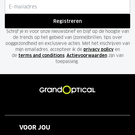
Registreren
Schrijf je in voor onze nieuwsbrief en blijf op de hoogte van
de trends op het gebied van (zonne)brillen, tips over
ooggezondheid en exclusieve acties. Met het inschrijven van
mijn emailadres, accepteer ik de
privacy policy
en
de
terms and conditions
.
Actievoorwaarden
zijn van
toepassing.
VOOR JOU