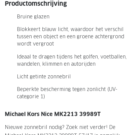
NIEUWE 
Productomschrijving
NIEUWE COLLECTIE
ACTIES 
Bruine glazen
Premium O
ACTIES VOOR JOU
Blokkeert blauw licht, waardoor het verschil
Jouw complete merkbril voor 239,-
Tweede d
tussen een object en een groene achtergrond
wordt vergroot
Tweede designerbril cadeau
Tot 200,
sterkte
Ideaal te dragen tijdens het golfen, voetballen,
Tot 200.- korting op een complete
wandelen, klimmen en autorijden
merkbril
Alle actie
Licht getinte zonnebril
Premium Outlet: tot 50% korting
Alle acties
Beperkte bescherming tegen zonlicht (UV-
categorie 1)
BRILABONNEMENT
Michael Kors Nice MK2213 39989T
GrandOptical Zicht Plan
Nieuwe zonnebril nodig? Zoek niet verder! De
BRILLENGLAZEN