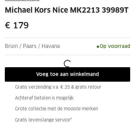
Leesbrillen
Skibrille
Michael Kors Nice MK2213 39989T
Nachtbrillen
MERKEN
€ 179
Miu Miu
MERKEN
Prada
Ray-Ban
Bruin / Paars / Havana
Op voorraad
Miu Miu
Prada
Gucci
Gucci
Ray-Ban
Tom For
Voeg toe aan winkelmand
Burberry
Oakley
Gratis verzending v.a. € 25 & gratis retour
Tom Ford
Burberr
Achteraf betalen is mogelijk
Oakley
Saint Lau
Grote collectie met de mooiste merken
Gratis levenslange service*
Saint Laurent
Alle mer
Alle merken