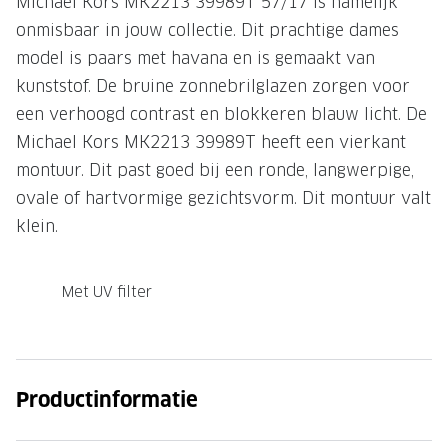
Michael Kors MK2213 39989T 57/17 is namelijk
onmisbaar in jouw collectie. Dit prachtige dames
Onze brillenglazen
model is paars met havana en is gemaakt van
Nikon brillenglazen
kunststof. De bruine zonnebrilglazen zorgen voor
Transitions brillenglazen
een verhoogd contrast en blokkeren blauw licht. De
Michael Kors MK2213 39989T heeft een vierkant
montuur. Dit past goed bij een ronde, langwerpige,
ovale of hartvormige gezichtsvorm. Dit montuur valt
klein.
Met UV filter
Productinformatie