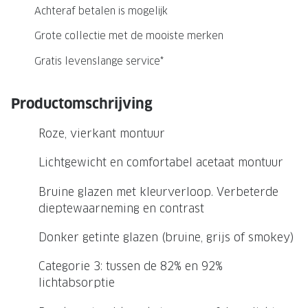
NIEUWE 
Achteraf betalen is mogelijk
NIEUWE COLLECTIE
ACTIES 
Grote collectie met de mooiste merken
Premium O
ACTIES VOOR JOU
Gratis levenslange service*
Jouw complete merkbril voor 239,-
Tweede d
Productomschrijving
Tweede designerbril cadeau
Tot 200,
sterkte
Tot 200.- korting op een complete
Roze, vierkant montuur
merkbril
Alle actie
Lichtgewicht en comfortabel acetaat montuur
Premium Outlet: tot 50% korting
Bruine glazen met kleurverloop. Verbeterde
Alle acties
dieptewaarneming en contrast
BRILABONNEMENT
Donker getinte glazen (bruine, grijs of smokey)
Categorie 3: tussen de 82% en 92%
GrandOptical Zicht Plan
lichtabsorptie
BRILLENGLAZEN