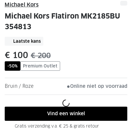
Leesbrillen
Skibrille
Michael Kors
Nachtbrillen
MERKEN
Michael Kors Flatiron MK2185BU
Miu Miu
354813
MERKEN
Prada
Ray-Ban
Laatste kans
Miu Miu
Prada
nu:
€ 100
was:
€ 200
Gucci
Gucci
-50%
Premium Outlet
Ray-Ban
Tom For
Burberry
Oakley
Bruin / Roze
Online niet op voorraad
Tom Ford
Burberr
Oakley
Saint Lau
Vind een winkel
Saint Laurent
Alle mer
Gratis verzending v.a. € 25 & gratis retour
Alle merken