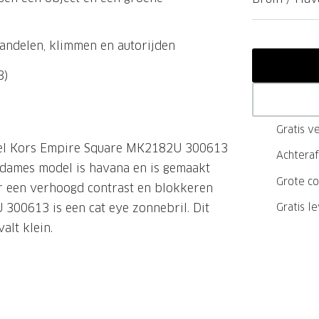
GrandOptical Zicht Plan
 wandelen, klimmen en autorijden
3)
LECTIE
LECTIE
Gratis ve
ael Kors Empire Square MK2182U 300613
Achteraf
e dames model is havana en is gemaakt
Grote co
r een verhoogd contrast en blokkeren
Gratis l
300613 is een cat eye zonnebril. Dit
alt klein.