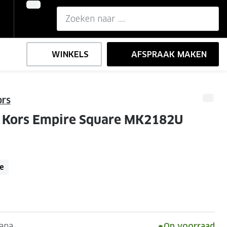
WINKELS
AFSPRAAK MAKEN
ors
,-
ng
Onze brillenglazen
 Kors Empire Square MK2182U
Nikon brillenglazen
e
l op sterkte
Transitions brillenglazen
ce
ana
Op voorraad