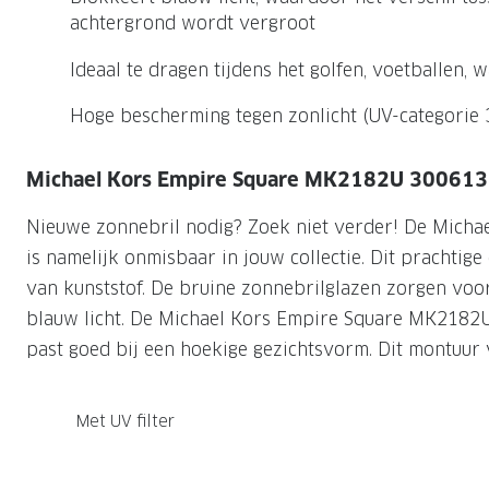
Nachtlenzen
Saint Laurent
Saint Laurent
achtergrond wordt vergroot
Computerbrillen
Sportzonnebrillen
Droge ogen
Klantenservice
Alle merken
Alle merken
Ideaal te dragen tijdens het golfen, voetballen,
Lenzen direct herbestellen
Leesbrillen
Skibrillen
Contactformulier
Hoge bescherming tegen zonlicht (UV-categorie 
NIEUWE COL
NIEUWE COL
Nachtbrillen
Verhuizing doorgeven
Michael Kors Empire Square MK2182U 300613
Nieuwe zonnebril nodig? Zoek niet verder! De Mich
is namelijk onmisbaar in jouw collectie. Dit prachtig
van kunststof. De bruine zonnebrilglazen zorgen voo
blauw licht. De Michael Kors Empire Square MK2182U 
past goed bij een hoekige gezichtsvorm. Dit montuur v
Met UV filter