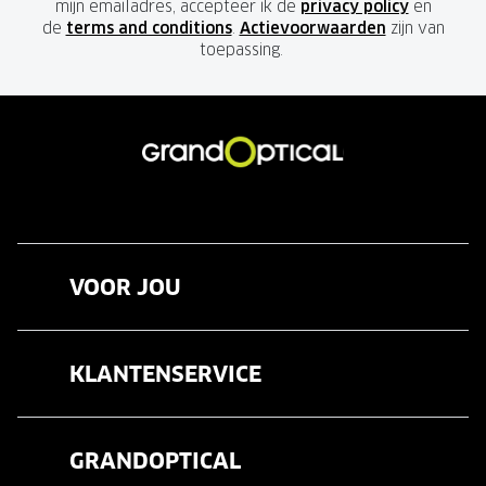
mijn emailadres, accepteer ik de
privacy policy
en
de
terms and conditions
.
Actievoorwaarden
zijn van
toepassing.
VOOR JOU
Brillen
KLANTENSERVICE
Zonnebrillen
Veelgestelde vragen
Contactlenzen
GRANDOPTICAL
Contact