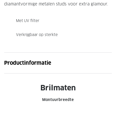
diamantvormige metalen studs voor extra glamour.
Onze brillenglazen
Nikon brillenglazen
Met UV filter
Transitions brillenglazen
Verkrijgbaar op sterkte
Productinformatie
Brilmaten
Montuurbreedte