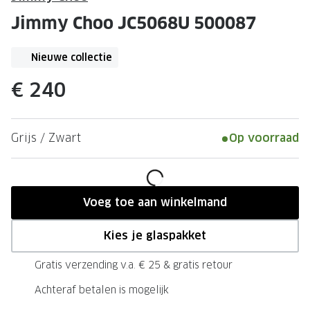
Leesbrillen
Skibrille
Jimmy Choo JC5068U 500087
Nachtbrillen
MERKEN
Miu Miu
Nieuwe collectie
MERKEN
Prada
Ray-Ban
€ 240
Miu Miu
Prada
Grijs / Zwart
Op voorraad
Gucci
Gucci
Ray-Ban
Tom For
Burberry
Oakley
Voeg toe aan winkelmand
Tom Ford
Burberr
Kies je glaspakket
Oakley
Saint Lau
Gratis verzending v.a. € 25 & gratis retour
Saint Laurent
Alle mer
Achteraf betalen is mogelijk
Alle merken