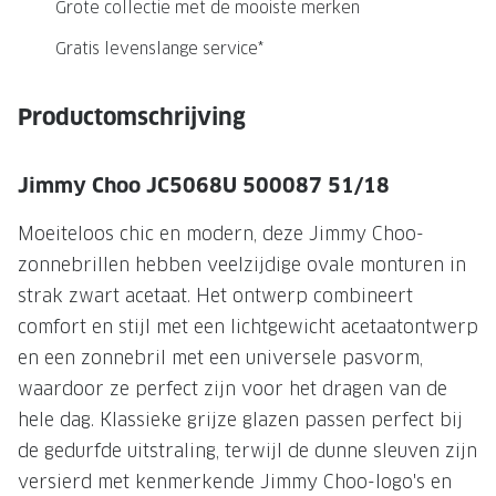
NIEUWE 
Grote collectie met de mooiste merken
NIEUWE COLLECTIE
ACTIES 
Gratis levenslange service*
Premium O
ACTIES VOOR JOU
Productomschrijving
Jouw complete merkbril voor 239,-
Tweede d
Tweede designerbril cadeau
Tot 200,
Jimmy Choo JC5068U 500087 51/18
sterkte
Tot 200.- korting op een complete
Moeiteloos chic en modern, deze Jimmy Choo-
merkbril
Alle actie
zonnebrillen hebben veelzijdige ovale monturen in
Premium Outlet: tot 50% korting
strak zwart acetaat. Het ontwerp combineert
comfort en stijl met een lichtgewicht acetaatontwerp
Alle acties
en een zonnebril met een universele pasvorm,
BRILABONNEMENT
waardoor ze perfect zijn voor het dragen van de
hele dag. Klassieke grijze glazen passen perfect bij
GrandOptical Zicht Plan
de gedurfde uitstraling, terwijl de dunne sleuven zijn
versierd met kenmerkende Jimmy Choo-logo's en
BRILLENGLAZEN