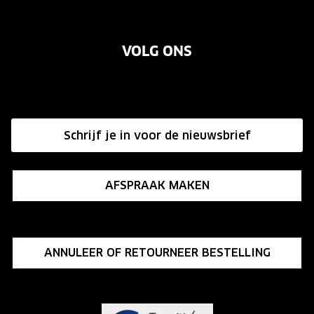
Oogmeting
Over ons
Garanties
Merken
VOLG ONS
Vacatures
Annuleer of retourneer een bestelling
Onze winkels
Hier de overeenkomst ontbinden
Affiliate programma
Schrijf je in voor de nieuwsbrief
Influencer programma
AFSPRAAK MAKEN
ANNULEER OF RETOURNEER BESTELLING