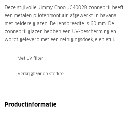
Deze stijlvolle Jimmy Choo JC4002B zonnebril heeft
Onze brillenglazen
een metalen pilotenmontuur, afgewerkt in havana
Nikon brillenglazen
met heldere glazen. De lensbreedte is 60 mm. De
zonnebril glazen hebben een UV-bescherming en
Transitions brillenglazen
wordt geleverd met een reinigingsdoekje en etui.
Met UV filter
Verkrijgbaar op sterkte
Productinformatie