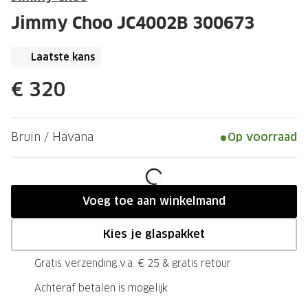
Leesbrillen
Skibrille
Jimmy Choo JC4002B 300673
Nachtbrillen
MERKEN
Miu Miu
Laatste kans
MERKEN
Prada
Ray-Ban
€ 320
Miu Miu
Prada
Bruin / Havana
Op voorraad
Gucci
Gucci
Ray-Ban
Tom For
Burberry
Oakley
Voeg toe aan winkelmand
Tom Ford
Burberr
Kies je glaspakket
Oakley
Saint Lau
Gratis verzending v.a. € 25 & gratis retour
Saint Laurent
Alle mer
Achteraf betalen is mogelijk
Alle merken