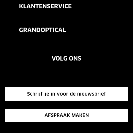
KLANTENSERVICE
Zonnebrillen
Veelgestelde vragen
Contactlenzen
GRANDOPTICAL
Contact
Oogmeting
Over ons
Garanties
Merken
VOLG ONS
Vacatures
Annuleer of retourneer een bestelling
Onze winkels
Hier de overeenkomst ontbinden
Affiliate programma
Schrijf je in voor de nieuwsbrief
Influencer programma
AFSPRAAK MAKEN