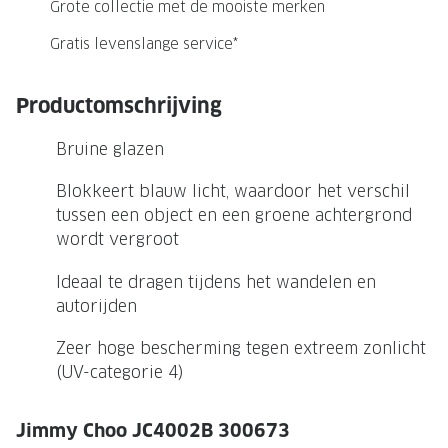
NIEUWE 
Grote collectie met de mooiste merken
NIEUWE COLLECTIE
ACTIES 
Gratis levenslange service*
Premium O
ACTIES VOOR JOU
Productomschrijving
Jouw complete merkbril voor 239,-
Tweede d
Bruine glazen
Tweede designerbril cadeau
Tot 200,
sterkte
Blokkeert blauw licht, waardoor het verschil
Tot 200.- korting op een complete
tussen een object en een groene achtergrond
merkbril
Alle actie
wordt vergroot
Premium Outlet: tot 50% korting
Ideaal te dragen tijdens het wandelen en
Alle acties
autorijden
BRILABONNEMENT
Zeer hoge bescherming tegen extreem zonlicht
(UV-categorie 4)
GrandOptical Zicht Plan
Jimmy Choo JC4002B 300673
BRILLENGLAZEN