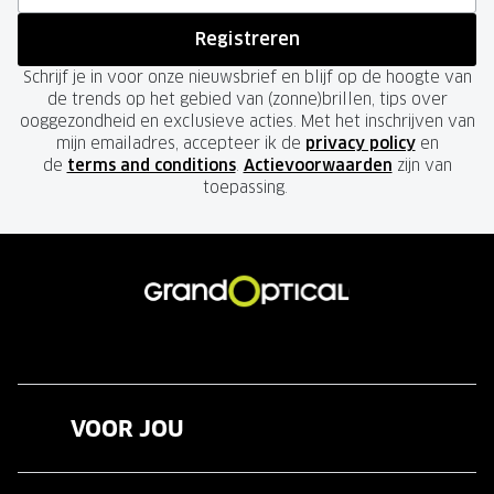
Registreren
Schrijf je in voor onze nieuwsbrief en blijf op de hoogte van
de trends op het gebied van (zonne)brillen, tips over
ooggezondheid en exclusieve acties. Met het inschrijven van
mijn emailadres, accepteer ik de
privacy policy
en
de
terms and conditions
.
Actievoorwaarden
zijn van
toepassing.
VOOR JOU
Brillen