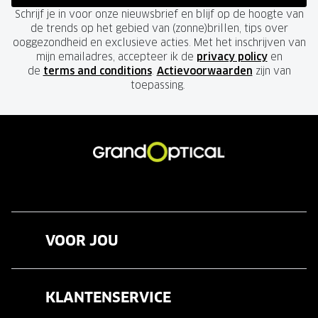
Schrijf je in voor onze nieuwsbrief en blijf op de hoogte van
de trends op het gebied van (zonne)brillen, tips over
ooggezondheid en exclusieve acties. Met het inschrijven van
mijn emailadres, accepteer ik de
privacy policy
en
de
terms and conditions
.
Actievoorwaarden
zijn van
toepassing.
VOOR JOU
Brillen
KLANTENSERVICE
Zonnebrillen