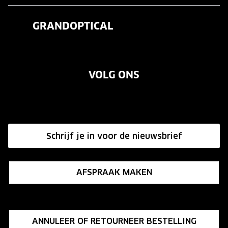
Veelgestelde vragen
Contactlenzen
GRANDOPTICAL
Contact
Oogmeting
Over ons
Garanties
Merken
VOLG ONS
Vacatures
Annuleer of retourneer een bestelling
Onze winkels
Hier de overeenkomst ontbinden
Affiliate programma
Schrijf je in voor de nieuwsbrief
Influencer programma
AFSPRAAK MAKEN
ANNULEER OF RETOURNEER BESTELLING