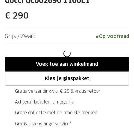
Gucci GC002690 1100L1
Leesbrillen
Skibrille
Nachtbrillen
€ 290
MERKEN
Miu Miu
MERKEN
Prada
Ray-Ban
Grijs / Zwart
Op voorraad
Miu Miu
Prada
Gucci
Gucci
Voeg toe aan winkelmand
Ray-Ban
Tom For
Kies je glaspakket
Burberry
Oakley
Gratis verzending v.a. € 25 & gratis retour
Tom Ford
Burberr
Achteraf betalen is mogelijk
Oakley
Saint Lau
Grote collectie met de mooiste merken
Saint Laurent
Alle mer
Gratis levenslange service*
Alle merken