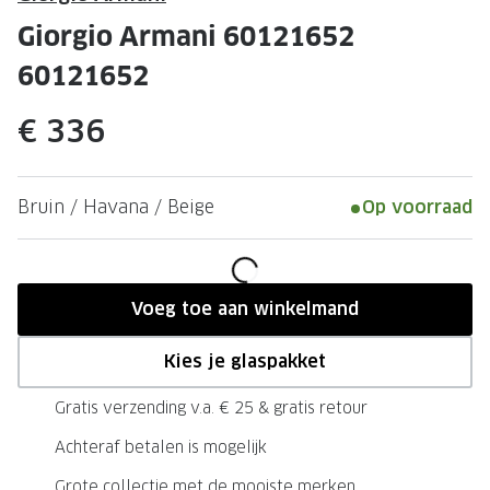
Leesbrillen
Skibrille
Giorgio Armani 60121652
Nachtbrillen
MERKEN
60121652
Miu Miu
MERKEN
€ 336
Prada
Ray-Ban
Miu Miu
Prada
Bruin / Havana / Beige
Op voorraad
Gucci
Gucci
Ray-Ban
Tom For
Burberry
Oakley
Voeg toe aan winkelmand
Tom Ford
Burberr
Kies je glaspakket
Oakley
Saint Lau
Gratis verzending v.a. € 25 & gratis retour
Saint Laurent
Alle mer
Achteraf betalen is mogelijk
Alle merken
Grote collectie met de mooiste merken