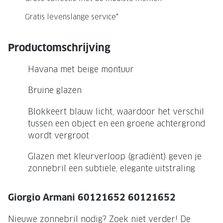
NIEUWE 
Gratis levenslange service*
NIEUWE COLLECTIE
ACTIES 
Premium O
ACTIES VOOR JOU
Productomschrijving
Jouw complete merkbril voor 239,-
Tweede d
Havana met beige montuur
Tweede designerbril cadeau
Tot 200,
sterkte
Bruine glazen
Tot 200.- korting op een complete
merkbril
Alle actie
Blokkeert blauw licht, waardoor het verschil
tussen een object en een groene achtergrond
Premium Outlet: tot 50% korting
wordt vergroot
Alle acties
Glazen met kleurverloop (gradiënt) geven je
zonnebril een subtiele, elegante uitstraling
BRILABONNEMENT
GrandOptical Zicht Plan
Giorgio Armani 60121652 60121652
BRILLENGLAZEN
Nieuwe zonnebril nodig? Zoek niet verder! De