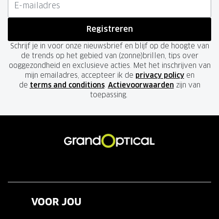
Registreren
Schrijf je in voor onze nieuwsbrief en blijf op de hoogte van
de trends op het gebied van (zonne)brillen, tips over
ooggezondheid en exclusieve acties. Met het inschrijven van
mijn emailadres, accepteer ik de
privacy policy
en
de
terms and conditions
.
Actievoorwaarden
zijn van
toepassing.
VOOR JOU