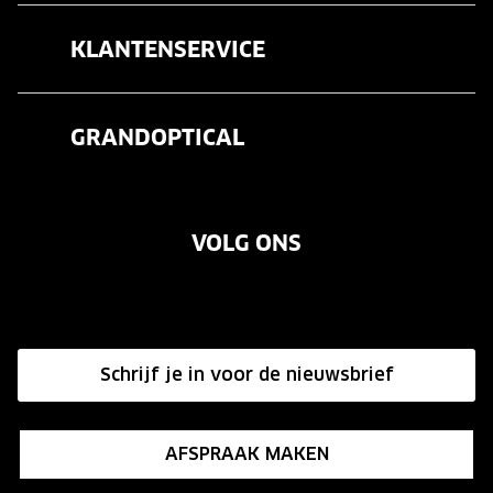
Brillen
KLANTENSERVICE
Zonnebrillen
Veelgestelde vragen
Contactlenzen
GRANDOPTICAL
Contact
Oogmeting
Over ons
Garanties
Merken
VOLG ONS
Vacatures
Annuleer of retourneer een bestelling
Onze winkels
Hier de overeenkomst ontbinden
Affiliate programma
Schrijf je in voor de nieuwsbrief
Influencer programma
AFSPRAAK MAKEN