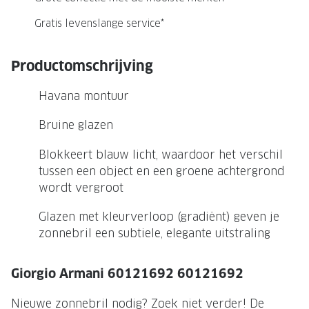
NIEUWE 
Gratis levenslange service*
NIEUWE COLLECTIE
ACTIES 
Premium O
ACTIES VOOR JOU
Productomschrijving
Jouw complete merkbril voor 239,-
Tweede d
Havana montuur
Tweede designerbril cadeau
Tot 200,
sterkte
Bruine glazen
Tot 200.- korting op een complete
merkbril
Alle actie
Blokkeert blauw licht, waardoor het verschil
tussen een object en een groene achtergrond
Premium Outlet: tot 50% korting
wordt vergroot
Alle acties
Glazen met kleurverloop (gradiënt) geven je
zonnebril een subtiele, elegante uitstraling
BRILABONNEMENT
GrandOptical Zicht Plan
Giorgio Armani 60121692 60121692
BRILLENGLAZEN
Nieuwe zonnebril nodig? Zoek niet verder! De