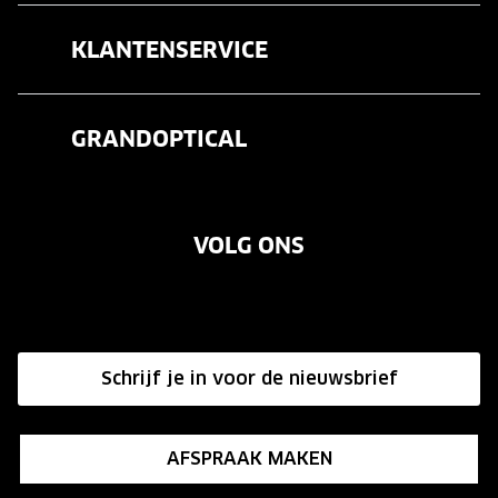
Brillen
KLANTENSERVICE
Zonnebrillen
Veelgestelde vragen
Contactlenzen
GRANDOPTICAL
Contact
Oogmeting
Over ons
Garanties
Merken
VOLG ONS
Vacatures
Annuleer of retourneer een bestelling
Onze winkels
Hier de overeenkomst ontbinden
Affiliate programma
Schrijf je in voor de nieuwsbrief
Influencer programma
AFSPRAAK MAKEN