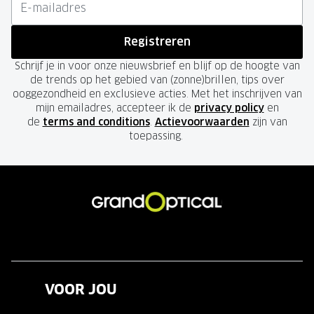
Registreren
Schrijf je in voor onze nieuwsbrief en blijf op de hoogte van
de trends op het gebied van (zonne)brillen, tips over
ooggezondheid en exclusieve acties. Met het inschrijven van
mijn emailadres, accepteer ik de
privacy policy
en
de
terms and conditions
.
Actievoorwaarden
zijn van
toepassing.
VOOR JOU