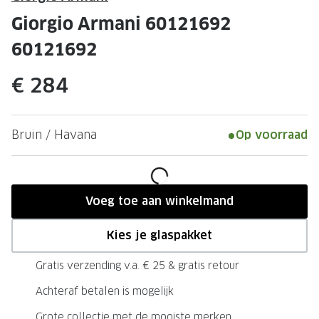
Leesbrillen
Skibrille
Giorgio Armani 60121692
Nachtbrillen
MERKEN
60121692
Miu Miu
MERKEN
€ 284
Prada
Ray-Ban
Miu Miu
Prada
Bruin / Havana
Op voorraad
Gucci
Gucci
Ray-Ban
Tom For
Burberry
Oakley
Voeg toe aan winkelmand
Tom Ford
Burberr
Kies je glaspakket
Oakley
Saint Lau
Gratis verzending v.a. € 25 & gratis retour
Saint Laurent
Alle mer
Achteraf betalen is mogelijk
Alle merken
Grote collectie met de mooiste merken