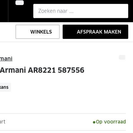
WINKELS
AFSPRAAK MAKEN
rmani
,-
ng
Onze brillenglazen
o Armani AR8221 587556
Nikon brillenglazen
e
l op sterkte
Transitions brillenglazen
kans
art
Op voorraad