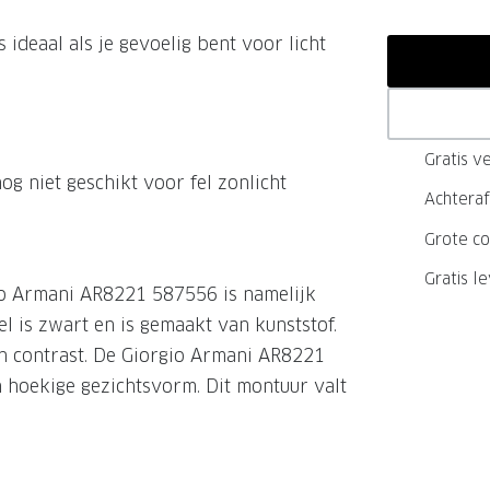
GrandOptical Zicht Plan
is ideaal als je gevoelig bent voor licht
LECTIE
LECTIE
Gratis ve
g niet geschikt voor fel zonlicht
Achteraf
Grote co
Gratis l
io Armani AR8221 587556 is namelijk
el is zwart en is gemaakt van kunststof.
en contrast. De Giorgio Armani AR8221
n hoekige gezichtsvorm. Dit montuur valt