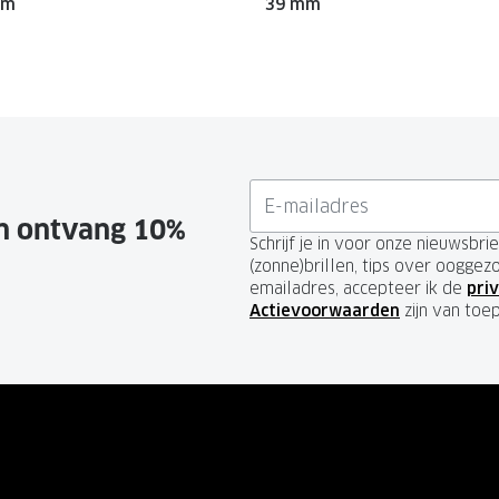
mm
39 mm
en ontvang 10%
Schrijf je in voor onze nieuwsbr
(zonne)brillen, tips over ooggez
emailadres, accepteer ik de
priv
Actievoorwaarden
zijn van toe