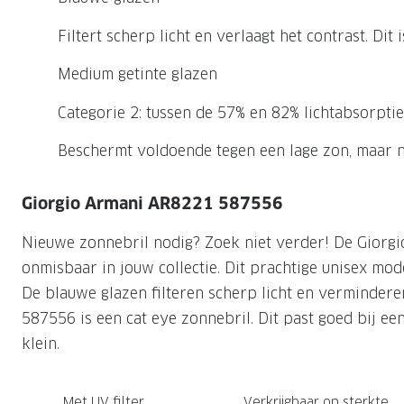
Nachtlenzen
Saint Laurent
Saint Laurent
Computerbrillen
Sportzonnebrillen
Droge ogen
Klantenservice
Filtert scherp licht en verlaagt het contrast. Dit 
Alle merken
Alle merken
Lenzen direct herbestellen
Leesbrillen
Skibrillen
Contactformulier
Medium getinte glazen
NIEUWE COL
NIEUWE COL
Nachtbrillen
Verhuizing doorgeven
Categorie 2: tussen de 57% en 82% lichtabsorptie
Beschermt voldoende tegen een lage zon, maar no
Giorgio Armani AR8221 587556
Nieuwe zonnebril nodig? Zoek niet verder! De Giorg
onmisbaar in jouw collectie. Dit prachtige unisex mod
De blauwe glazen filteren scherp licht en verminder
587556 is een cat eye zonnebril. Dit past goed bij ee
klein.
Met UV filter
Verkrijgbaar op sterkte