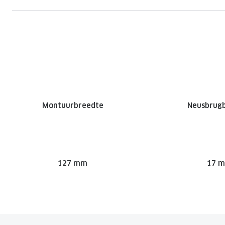
Montuurbreedte
Neusbrug
127 mm
17 