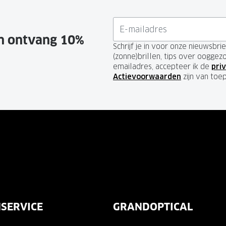
en ontvang 10%
Schrijf je in voor onze nieuwsbr
(zonne)brillen, tips over ooggez
emailadres, accepteer ik de
priv
Actievoorwaarden
zijn van toe
SERVICE
GRANDOPTICAL