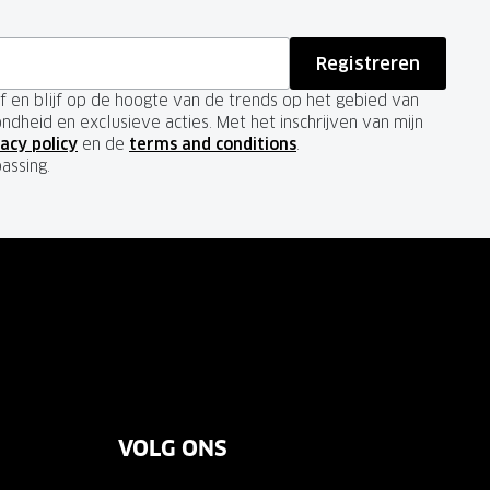
Registreren
ief en blijf op de hoogte van de trends op het gebied van
ondheid en exclusieve acties. Met het inschrijven van mijn
acy policy
en de
terms and conditions
.
passing.
VOLG ONS