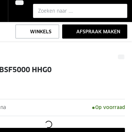
WINKELS
AFSPRAAK MAKEN
,-
ng
Onze brillenglazen
BSF5000 HHG0
Nikon brillenglazen
e
l op sterkte
Transitions brillenglazen
ana
Op voorraad