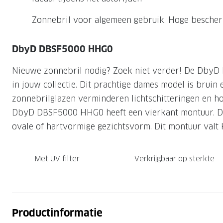
Nachtlenzen
Saint Laurent
Saint Laurent
Computerbrillen
Sportzonnebrillen
Droge ogen
Klantenservice
Zonnebril voor algemeen gebruik. Hoge bescherm
Alle merken
Alle merken
Lenzen direct herbestellen
Leesbrillen
Skibrillen
Contactformulier
DbyD DBSF5000 HHG0
NIEUWE COL
NIEUWE COL
Nachtbrillen
Verhuizing doorgeven
Nieuwe zonnebril nodig? Zoek niet verder! De DbyD
in jouw collectie. Dit prachtige dames model is bruin 
zonnebrilglazen verminderen lichtschitteringen en h
DbyD DBSF5000 HHG0 heeft een vierkant montuur. Dit
ovale of hartvormige gezichtsvorm. Dit montuur valt k
Met UV filter
Verkrijgbaar op sterkte
Productinformatie