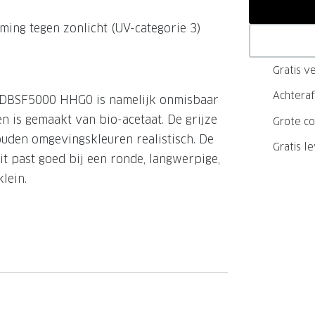
GrandOptical Zicht Plan
ing tegen zonlicht (UV-categorie 3)
Gratis ve
LECTIE
LECTIE
Achteraf
 DBSF5000 HHG0 is namelijk onmisbaar
en is gemaakt van bio-acetaat. De grijze
Grote co
ouden omgevingskleuren realistisch. De
Gratis l
 past goed bij een ronde, langwerpige,
lein.