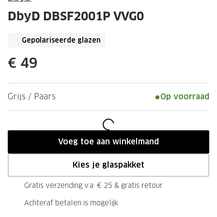
Leesbrillen
Skibrille
DbyD DBSF2001P VVG0
Nachtbrillen
MERKEN
Miu Miu
Gepolariseerde glazen
MERKEN
Prada
Ray-Ban
€ 49
Miu Miu
Prada
Grijs / Paars
Op voorraad
Gucci
Gucci
Ray-Ban
Tom For
Burberry
Oakley
Voeg toe aan winkelmand
Tom Ford
Burberr
Kies je glaspakket
Oakley
Saint Lau
Gratis verzending v.a. € 25 & gratis retour
Saint Laurent
Alle mer
Achteraf betalen is mogelijk
Alle merken