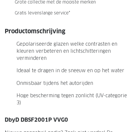
NIEUWE 
Grote collectie met de mooiste merken
NIEUWE COLLECTIE
ACTIES 
Gratis levenslange service*
Premium O
ACTIES VOOR JOU
Productomschrijving
Jouw complete merkbril voor 239,-
Tweede d
Gepolariseerde glazen welke contrasten en
Tweede designerbril cadeau
Tot 200,
kleuren verbeteren en lichtschitteringen
sterkte
Tot 200.- korting op een complete
verminderen
merkbril
Alle actie
Ideaal te dragen in de sneeuw en op het water
Premium Outlet: tot 50% korting
Onmisbaar tijdens het autorijden
Alle acties
Hoge bescherming tegen zonlicht (UV-categorie
BRILABONNEMENT
3)
GrandOptical Zicht Plan
DbyD DBSF2001P VVG0
BRILLENGLAZEN