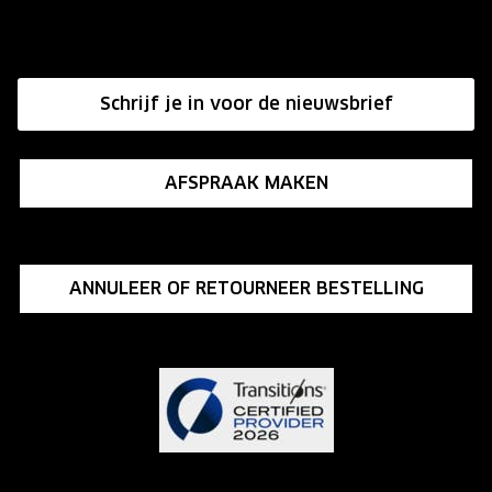
Onze winkels
Hier de overeenkomst ontbinden
Affiliate programma
Schrijf je in voor de nieuwsbrief
Influencer programma
AFSPRAAK MAKEN
ANNULEER OF RETOURNEER BESTELLING