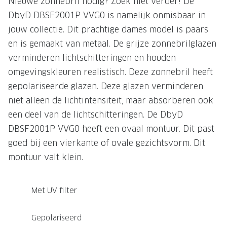
Nieuwe zonnebril nodig? Zoek niet verder! De
DbyD DBSF2001P VVG0 is namelijk onmisbaar in
Onze brillenglazen
jouw collectie. Dit prachtige dames model is paars
Nikon brillenglazen
en is gemaakt van metaal. De grijze zonnebrilglazen
Transitions brillenglazen
verminderen lichtschitteringen en houden
omgevingskleuren realistisch. Deze zonnebril heeft
gepolariseerde glazen. Deze glazen verminderen
niet alleen de lichtintensiteit, maar absorberen ook
een deel van de lichtschitteringen. De DbyD
DBSF2001P VVG0 heeft een ovaal montuur. Dit past
goed bij een vierkante of ovale gezichtsvorm. Dit
montuur valt klein.
Met UV filter
Gepolariseerd