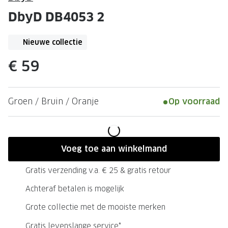
Leesbrillen
Skibrille
DbyD DB4053 2
Nachtbrillen
MERKEN
Miu Miu
Nieuwe collectie
MERKEN
Prada
Ray-Ban
€ 59
Miu Miu
Prada
Groen / Bruin / Oranje
Op voorraad
Gucci
Gucci
Ray-Ban
Tom For
Burberry
Oakley
Voeg toe aan winkelmand
Tom Ford
Burberr
Gratis verzending v.a. € 25 & gratis retour
Oakley
Saint Lau
Achteraf betalen is mogelijk
Saint Laurent
Alle mer
Grote collectie met de mooiste merken
Alle merken
Gratis levenslange service*