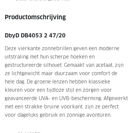
NIEUWE 
NIEUWE COLLECTIE
ACTIES 
Productomschrijving
Premium O
ACTIES VOOR JOU
Jouw complete merkbril voor 239,-
Tweede d
DbyD DB4053 2 47/20
Tweede designerbril cadeau
Tot 200,
Deze vierkante zonnebrillen geven een moderne
sterkte
uitstraling met hun scherpe hoeken en
Tot 200.- korting op een complete
merkbril
Alle actie
gestructureerde silhouet. Gemaakt van acetaat, zijn
ze lichtgewicht maar duurzaam voor comfort de
Premium Outlet: tot 50% korting
hele dag. De groene lenzen hebben klassieke
Alle acties
kleuren voor een tijdloze stijl en zorgen voor
geavanceerde UVA- en UVB-bescherming. Afgewerkt
BRILABONNEMENT
met een strakke bruine voorkant, zijn ze perfect
voor dagelijks gebruik en zonnige avonturen.
GrandOptical Zicht Plan
BRILLENGLAZEN