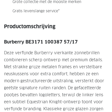
NIEUWE 
Grote collectie met de mooiste merken
NIEUWE COLLECTIE
ACTIES 
Gratis levenslange service*
Premium O
ACTIES VOOR JOU
Productomschrijving
Jouw complete merkbril voor 239,-
Tweede d
Tweede designerbril cadeau
Tot 200,
Burberry BE3171 100387 57/17
sterkte
Tot 200.- korting op een complete
Deze verfijnde Burberry vierkante zonnebrillen
merkbril
Alle actie
combineren scherp ontwerp met premium details.
Premium Outlet: tot 50% korting
Met strakke grijze metalen frames en verstelbare
neuskussens voor extra comfort, hebben ze een
Alle acties
modern gestructureerde uitstraling, versterkt door
BRILABONNEMENT
geëtste signature ruiten randen. De gefacetteerde
pootjes bevatten logoletters, terwijl de linker lens
GrandOptical Zicht Plan
een subtiel Equestrian Knight-ontwerp toont voor
verfijnde branding. Klassieke grijze glazen zorgen
BRILLENGLAZEN