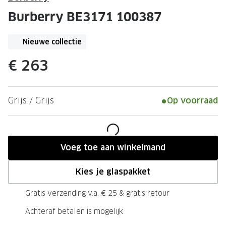
Leesbrillen
Skibrille
Burberry BE3171 100387
Nachtbrillen
MERKEN
Miu Miu
Nieuwe collectie
MERKEN
Prada
Ray-Ban
€ 263
Miu Miu
Prada
Grijs / Grijs
Op voorraad
Gucci
Gucci
Ray-Ban
Tom For
Burberry
Oakley
Voeg toe aan winkelmand
Tom Ford
Burberr
Kies je glaspakket
Oakley
Saint Lau
Gratis verzending v.a. € 25 & gratis retour
Saint Laurent
Alle mer
Achteraf betalen is mogelijk
Alle merken