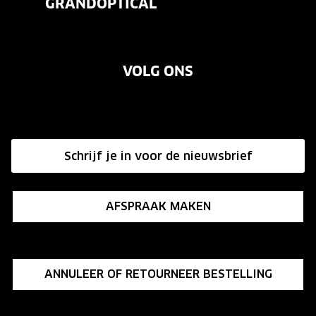
GRANDOPTICAL
Contact
Oogmeting
Over ons
Garanties
Merken
VOLG ONS
Vacatures
Annuleer of retourneer een bestelling
Onze winkels
Hier de overeenkomst ontbinden
Affiliate programma
Schrijf je in voor de nieuwsbrief
Influencer programma
AFSPRAAK MAKEN
ANNULEER OF RETOURNEER BESTELLING