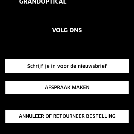
GRANDOPTICAL
Contact
Oogmeting
Over ons
Garanties
Merken
VOLG ONS
Vacatures
Annuleer of retourneer een bestelling
Onze winkels
Hier de overeenkomst ontbinden
Affiliate programma
Schrijf je in voor de nieuwsbrief
Influencer programma
AFSPRAAK MAKEN
ANNULEER OF RETOURNEER BESTELLING