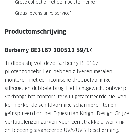
NIEUWE 
Grote collectie met de mooiste merken
NIEUWE COLLECTIE
ACTIES 
Gratis levenslange service*
Premium O
ACTIES VOOR JOU
Productomschrijving
Jouw complete merkbril voor 239,-
Tweede d
Tweede designerbril cadeau
Tot 200,
Burberry BE3167 100511 59/14
sterkte
Tot 200.- korting op een complete
Tijdloos stijlvol, deze Burberry BE3167
merkbril
Alle actie
pilotenzonnebrillen hebben zilveren metalen
Premium Outlet: tot 50% korting
monturen met een iconische druppelvormige
silhouet en dubbele brug. Het lichtgewicht ontwerp
Alle acties
verhoogt het comfort, terwijl gefacetteerde sleuven
BRILABONNEMENT
kenmerkende schildvormige scharnieren tonen
geïnspireerd op het Equestrian Knight Design. Grijze
GrandOptical Zicht Plan
verlooplenzen zorgen voor een strakke afwerking
en bieden geavanceerde UVA/UVB-bescherming.
BRILLENGLAZEN