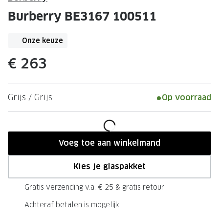
Leesbrillen
Skibrille
Burberry BE3167 100511
Nachtbrillen
MERKEN
Miu Miu
Onze keuze
MERKEN
Prada
Ray-Ban
€ 263
Miu Miu
Prada
Grijs / Grijs
Op voorraad
Gucci
Gucci
Ray-Ban
Tom For
Burberry
Oakley
Voeg toe aan winkelmand
Tom Ford
Burberr
Kies je glaspakket
Oakley
Saint Lau
Gratis verzending v.a. € 25 & gratis retour
Saint Laurent
Alle mer
Achteraf betalen is mogelijk
Alle merken