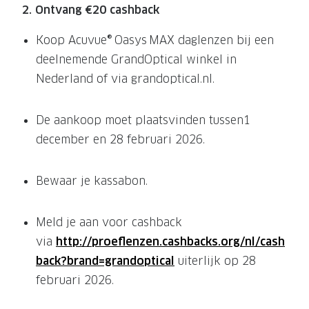
NIEUWE 
2. Ontvang €20 cashback
NIEUWE COLLECTIE
ACTIES 
Koop Acuvue® Oasys MAX daglenzen bij een
Premium O
ACTIES VOOR JOU
deelnemende GrandOptical winkel in
Jouw complete merkbril voor 239,-
Tweede d
Nederland of via grandoptical.nl.
Tweede designerbril cadeau
Tot 200,
De aankoop moet plaatsvinden tussen1
sterkte
Tot 200.- korting op een complete
december en 28 februari 2026.
merkbril
Alle actie
Premium Outlet: tot 50% korting
Bewaar je kassabon.
Alle acties
Meld je aan voor cashback
BRILABONNEMENT
via
http://proeflenzen.cashbacks.org/nl/cash
back?brand=grandoptical
uiterlijk op 28
GrandOptical Zicht Plan
februari 2026.
BRILLENGLAZEN