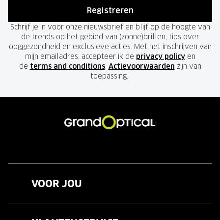
Registreren
Schrijf je in voor onze nieuwsbrief en blijf op de hoogte van
de trends op het gebied van (zonne)brillen, tips over
ooggezondheid en exclusieve acties. Met het inschrijven van
mijn emailadres, accepteer ik de
privacy policy
en
de
terms and conditions
.
Actievoorwaarden
zijn van
toepassing.
VOOR JOU
Brillen