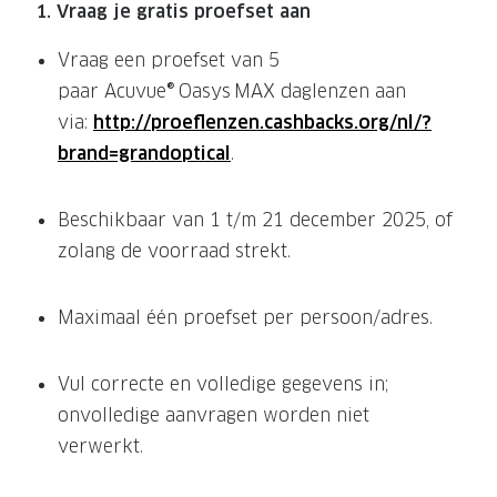
Leesbrillen
Skibrille
1. Vraag je gratis proefset aan
Nachtbrillen
MERKEN
Vraag een proefset van 5
Miu Miu
paar Acuvue® Oasys MAX daglenzen aan
MERKEN
via:
http://proeflenzen.cashbacks.org/nl/?
Prada
Ray-Ban
brand=grandoptical
.
Miu Miu
Prada
Beschikbaar van 1 t/m 21 december 2025, of
Gucci
Gucci
zolang de voorraad strekt.
Ray-Ban
Tom For
Burberry
Oakley
Maximaal één proefset per persoon/adres.
Tom Ford
Burberr
Vul correcte en volledige gegevens in;
Oakley
Saint Lau
onvolledige aanvragen worden niet
Saint Laurent
Alle mer
verwerkt.
Alle merken