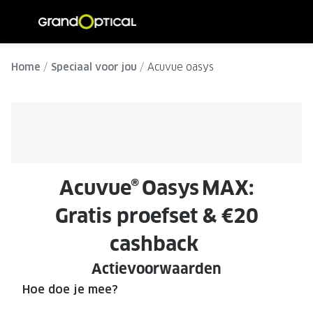
Ga
direct
naar
ALLE BRILLEN
ALLE ZO
de
Home
Speciaal voor jou
Acuvue oasys
Damesbrillen
Dames zo
inhoud
Herenbrillen
Heren zo
Kinderbrillen
Kinder z
SOORTEN BRILLEN
SOORTE
Acuvue® Oasys MAX:
Brillen op sterkte
Zonnebri
Gratis proefset & €20
Multifocale brillen
Multifoca
cashback
Blauw-violet licht brillen
Gepolari
Actievoorwaarden
Computerbrillen
Sportzon
Hoe doe je mee?