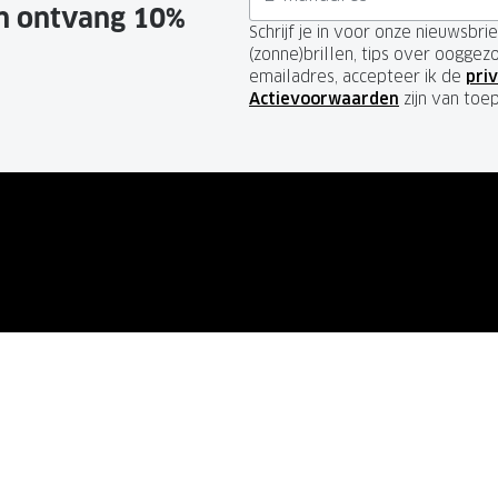
en ontvang 10%
Schrijf je in voor onze nieuwsbr
(zonne)brillen, tips over ooggez
emailadres, accepteer ik de
priv
Actievoorwaarden
zijn van toe
SERVICE
GRANDOPTICAL
de vragen
Over ons
Vacatures