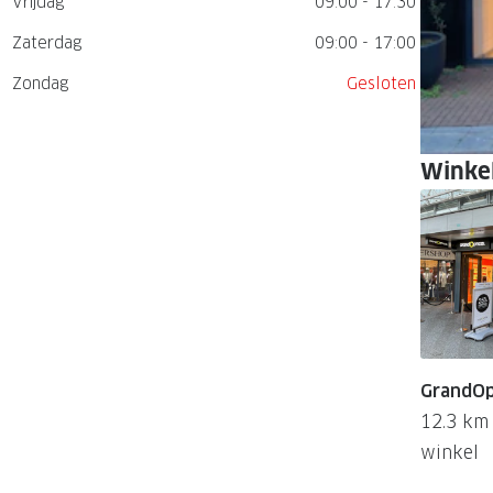
Vrijdag
09:00 - 17:30
GrandOptical Zicht Plan
Zaterdag
09:00 - 17:00
Zondag
Gesloten
LECTIE
LECTIE
Winkel
GrandOp
12.3 km
winkel