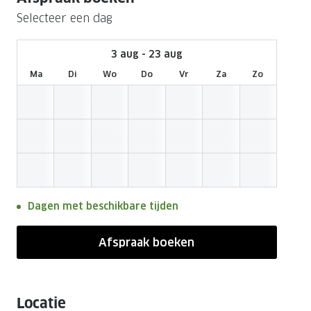
Nachtlenzen
Saint Laurent
Saint Laurent
Selecteer een dag
Computerbrillen
Sportzonnebrillen
Droge ogen
Klantenservice
Alle merken
Alle merken
Lenzen direct herbestellen
Leesbrillen
Skibrillen
Contactformulier
3 aug - 23 aug
Ma
Di
Wo
Do
Vr
Za
Zo
NIEUWE COL
NIEUWE COL
Nachtbrillen
Verhuizing doorgeven
Dagen met beschikbare tijden
Afspraak boeken
Locatie