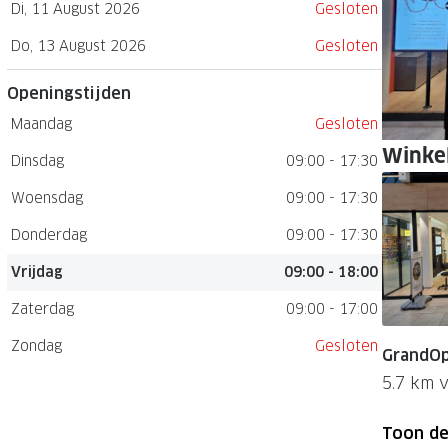
Di, 11 August 2026
Gesloten
GrandOptical Zicht Plan
Do, 13 August 2026
Gesloten
Openingstijden
LECTIE
LECTIE
Maandag
Gesloten
Winkel
Dinsdag
09:00 - 17:30
Woensdag
09:00 - 17:30
Donderdag
09:00 - 17:30
Vrijdag
09:00 - 18:00
Zaterdag
09:00 - 17:00
Zondag
Gesloten
GrandOp
5.7 km 
Toon de 