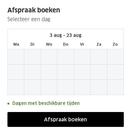
Nachtlenzen
Saint Laurent
Saint Laurent
Afspraak boeken
Computerbrillen
Sportzonnebrillen
Droge ogen
Klantenservice
Alle merken
Alle merken
Selecteer een dag
Lenzen direct herbestellen
Leesbrillen
Skibrillen
Contactformulier
NIEUWE COL
NIEUWE COL
Nachtbrillen
Verhuizing doorgeven
3 aug - 23 aug
Ma
Di
Wo
Do
Vr
Za
Zo
Dagen met beschikbare tijden
Afspraak boeken