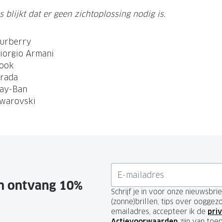
s blijkt dat er geen zichtoplossing nodig is.
urberry
iorgio Armani
ook
rada
ay-Ban
warovski
en ontvang 10%
Schrijf je in voor onze nieuwsbr
(zonne)brillen, tips over ooggez
emailadres, accepteer ik de
priv
Actievoorwaarden
zijn van toe