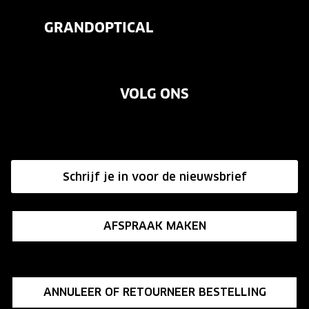
Veelgestelde vragen
Contactlenzen
Onze brillenglazen
GRANDOPTICAL
Contact
Oogmeting
Nikon brillenglazen
Over ons
Garanties
Merken
Transitions brillenglazen
VOLG ONS
Vacatures
Annuleer of retourneer een bestelling
Onze winkels
Hier de overeenkomst ontbinden
Affiliate programma
Schrijf je in voor de nieuwsbrief
Influencer programma
AFSPRAAK MAKEN
ANNULEER OF RETOURNEER BESTELLING