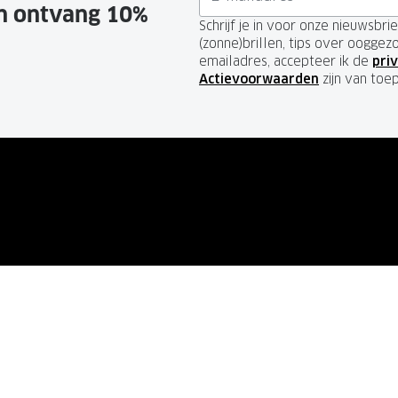
en ontvang 10%
Schrijf je in voor onze nieuwsbr
(zonne)brillen, tips over ooggez
emailadres, accepteer ik de
priv
Actievoorwaarden
zijn van toe
SERVICE
GRANDOPTICAL
de vragen
Over ons
Vacatures