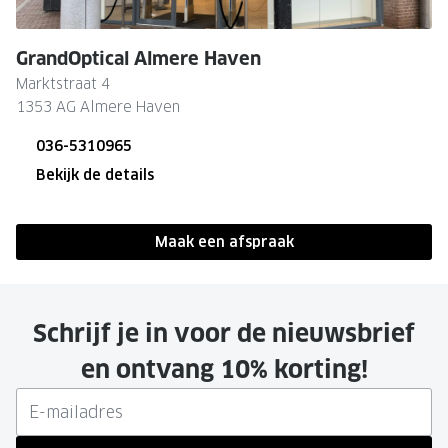
Leesbrillen
Skibrille
Nachtbrillen
MERKEN
GrandOptical Almere Haven
Miu Miu
Marktstraat 4
MERKEN
1353 AG Almere Haven
Prada
Ray-Ban
036-5310965
Miu Miu
Prada
Bekijk de details
Gucci
Gucci
Gesloten
Ray-Ban
Tom For
Maak een afspraak
09:00 - 17:30
Burberry
Oakley
09:00 - 17:30
Tom Ford
Burberr
Schrijf je in voor de nieuwsbrief
Oakley
Saint Lau
09:00 - 17:30
en ontvang 10% korting!
Saint Laurent
Alle mer
09:00 - 17:30
Alle merken