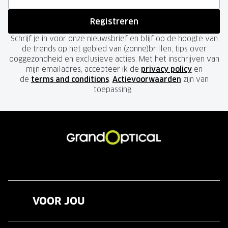
Registreren
Schrijf je in voor onze nieuwsbrief en blijf op de hoogte van
de trends op het gebied van (zonne)brillen, tips over
ooggezondheid en exclusieve acties. Met het inschrijven van
mijn emailadres, accepteer ik de
privacy policy
en
de
terms and conditions
.
Actievoorwaarden
zijn van
toepassing.
VOOR JOU