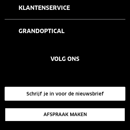
Brillen
KLANTENSERVICE
Zonnebrillen
Veelgestelde vragen
Contactlenzen
GRANDOPTICAL
Contact
Oogmeting
Over ons
Garanties
Merken
VOLG ONS
Vacatures
Annuleer of retourneer een bestelling
Onze winkels
Hier de overeenkomst ontbinden
Affiliate programma
Schrijf je in voor de nieuwsbrief
Influencer programma
AFSPRAAK MAKEN