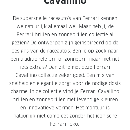
Cavallino
Leesbrillen
Skibrille
Nachtbrillen
MERKEN
De supersnelle raceauto’s van Ferrari kennen
Miu Miu
MERKEN
we natuurlijk allemaal wel. Maar heb jij de
Ferrari brillen en zonnebrillen collectie al
Prada
Ray-Ban
gezien? De ontwerpen zijn geïnspireerd op de
Miu Miu
Prada
designs van de raceauto’s. Ben je op zoek naar
Gucci
Gucci
een traditionele bril of zonnebril, maar met net
iets extra’s? Dan zit je met deze Ferrari
Ray-Ban
Tom For
Cavallino collectie zeker goed. Een mix van
Burberry
Oakley
snelheid en elegantie zorgt voor de nodige dosis
charme. In de collectie vind je Ferrari Cavallino
Tom Ford
Burberr
brillen en zonnebrillen met levendige kleuren
Oakley
Saint Lau
en innovatieve vormen. Het montuur is
natuurlijk niet compleet zonder het iconische
Saint Laurent
Alle mer
Ferrari-logo.
Alle merken