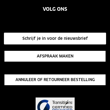
Garanties
Merken
VOLG ONS
Vacatures
Annuleer of retourneer een bestelling
Onze winkels
Hier de overeenkomst ontbinden
Affiliate programma
Schrijf je in voor de nieuwsbrief
Influencer programma
AFSPRAAK MAKEN
ANNULEER OF RETOURNEER BESTELLING