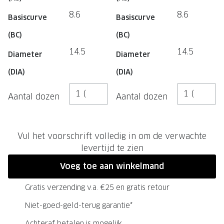
NIEUWE 
8.6
8.6
Basiscurve
Basiscurve
NIEUWE COLLECTIE
ACTIES 
(BC)
(BC)
Premium O
ACTIES VOOR JOU
14.5
14.5
Diameter
Diameter
Jouw complete merkbril voor 239,-
Tweede d
(DIA)
(DIA)
Tweede designerbril cadeau
Tot 200,
sterkte
Tot 200.- korting op een complete
Aantal dozen
Aantal dozen
merkbril
Alle actie
Premium Outlet: tot 50% korting
Vul het voorschrift volledig in om de verwachte
levertijd te zien
Alle acties
Voeg toe aan winkelmand
BRILABONNEMENT
Gratis verzending v.a. €25 en gratis retour
GrandOptical Zicht Plan
Niet-goed-geld-terug garantie*
BRILLENGLAZEN
Achteraf betalen is mogelijk