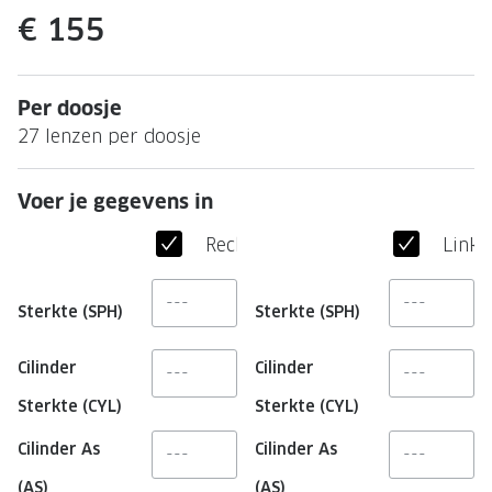
Leesbrillen
Skibrille
€ 155
Nachtbrillen
MERKEN
Miu Miu
MERKEN
Per doosje
Prada
Ray-Ban
27 lenzen per doosje
Miu Miu
Prada
Voer je gegevens in
Gucci
Gucci
Rechteroog
Linke
Ray-Ban
Tom For
Burberry
Oakley
Sterkte (SPH)
Sterkte (SPH)
Tom Ford
Burberr
Cilinder
Cilinder
Oakley
Saint Lau
Sterkte (CYL)
Sterkte (CYL)
Saint Laurent
Alle mer
Cilinder As
Cilinder As
Alle merken
(AS)
(AS)