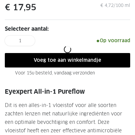
Leesbrillen
Skibrille
€ 17,95
€ 4,72/100 ml
Nachtbrillen
MERKEN
Miu Miu
MERKEN
Selecteer aantal:
Prada
Ray-Ban
Op voorraad
1
Miu Miu
Prada
Voeg toe aan winkelmandje
Gucci
Gucci
Ray-Ban
Tom For
Voor 15u besteld, vandaag verzonden
Burberry
Oakley
Eyexpert All-in-1 Pureflow
Tom Ford
Burberr
Dit is een alles-in-1 vloeistof voor alle soorten
Oakley
Saint Lau
zachten lenzen met natuurlijke ingrediënten voor
Saint Laurent
Alle mer
een optimale bevochtiging en comfort. Deze
vloeistof heeft een zeer effectieve antimicrobiële
Alle merken