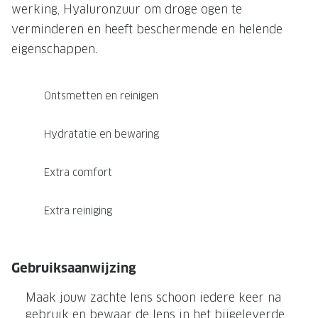
NIEUWE 
werking, Hyaluronzuur om droge ogen te
NIEUWE COLLECTIE
ACTIES 
verminderen en heeft beschermende en helende
eigenschappen.
Premium O
ACTIES VOOR JOU
Jouw complete merkbril voor 239,-
Tweede d
Ontsmetten en reinigen
Tweede designerbril cadeau
Tot 200,
sterkte
Hydratatie en bewaring
Tot 200.- korting op een complete
merkbril
Alle actie
Extra comfort
Premium Outlet: tot 50% korting
Alle acties
Extra reiniging
BRILABONNEMENT
Gebruiksaanwijzing
GrandOptical Zicht Plan
Maak jouw zachte lens schoon iedere keer na
BRILLENGLAZEN
gebruik en bewaar de lens in het bijgeleverde