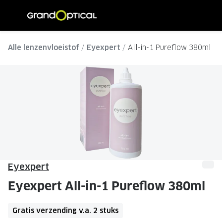
Ga
direct
naar
ALLE BRILLEN
ALLE ZO
de
Alle lenzenvloeistof
Eyexpert
All-in-1 Pureflow 380ml
Damesbrillen
Dames zo
inhoud
Herenbrillen
Heren zo
Kinderbrillen
Kinder z
SOORTEN BRILLEN
SOORTE
Brillen op sterkte
Zonnebri
Multifocale brillen
Multifoca
Eyexpert
Blauw-violet licht brillen
Gepolari
Eyexpert All-in-1 Pureflow 380ml
Computerbrillen
Sportzon
Gratis verzending v.a. 2 stuks