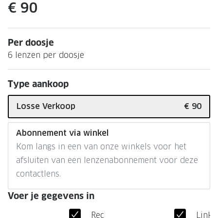
Leesbrillen
Skibrille
€ 90
Nachtbrillen
MERKEN
Miu Miu
Per doosje
MERKEN
6 lenzen per doosje
Prada
Ray-Ban
Miu Miu
Prada
Type aankoop
Gucci
Gucci
Losse Verkoop
€ 90
Ray-Ban
Tom For
Abonnement via winkel
Burberry
Oakley
Kom langs in een van onze winkels voor het
Tom Ford
Burberr
afsluiten van een lenzenabonnement voor deze
contactlens.
Oakley
Saint Lau
Saint Laurent
Alle mer
Voer je gegevens in
Alle merken
Rechteroog
Linke