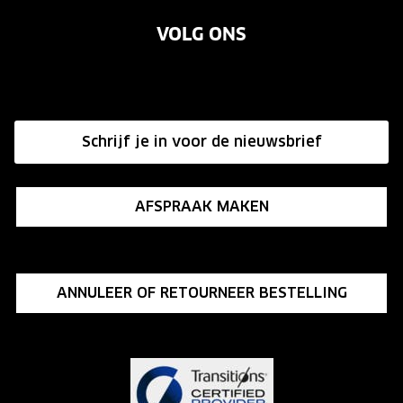
Garanties
Merken
VOLG ONS
Vacatures
Annuleer of retourneer een bestelling
Onze winkels
Hier de overeenkomst ontbinden
Affiliate programma
Schrijf je in voor de nieuwsbrief
Influencer programma
AFSPRAAK MAKEN
ANNULEER OF RETOURNEER BESTELLING