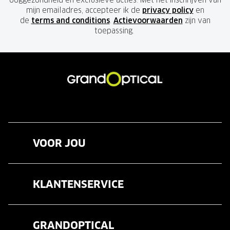
ooggezondheid en exclusieve acties. Met het inschrijven van
mijn emailadres, accepteer ik de
privacy policy
en
de
terms and conditions
.
Actievoorwaarden
zijn van
toepassing.
VOOR JOU
Brillen
KLANTENSERVICE
Zonnebrillen
Veelgestelde vragen
Contactlenzen
GRANDOPTICAL