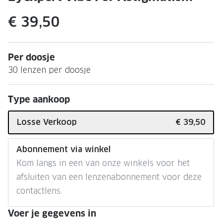
Leesbrillen
Skibrille
€ 39,50
Nachtbrillen
MERKEN
Miu Miu
MERKEN
Per doosje
Prada
Ray-Ban
30 lenzen per doosje
Miu Miu
Prada
Type aankoop
Gucci
Gucci
Ray-Ban
Tom For
Losse Verkoop
€ 39,50
Burberry
Oakley
Abonnement via winkel
Tom Ford
Burberr
Kom langs in een van onze winkels voor het
afsluiten van een lenzenabonnement voor deze
Oakley
Saint Lau
contactlens.
Saint Laurent
Alle mer
Voer je gegevens in
Alle merken