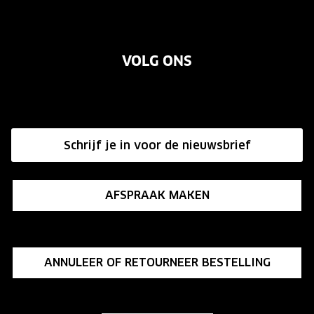
Contact
Oogmeting
Over ons
Garanties
Merken
VOLG ONS
Vacatures
Annuleer of retourneer een bestelling
Onze winkels
Hier de overeenkomst ontbinden
Affiliate programma
Schrijf je in voor de nieuwsbrief
Influencer programma
AFSPRAAK MAKEN
ANNULEER OF RETOURNEER BESTELLING