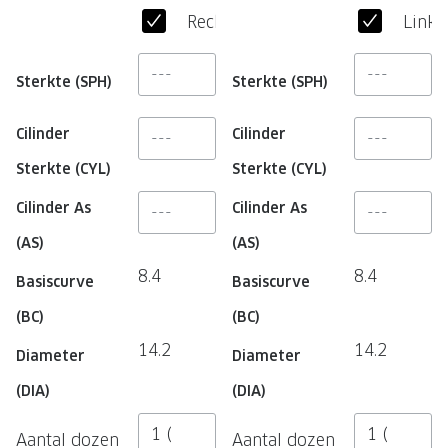
NIEUWE 
Rechteroog
Linke
NIEUWE COLLECTIE
ACTIES 
Premium O
ACTIES VOOR JOU
Sterkte (SPH)
Sterkte (SPH)
Jouw complete merkbril voor 239,-
Tweede d
Cilinder
Cilinder
Tweede designerbril cadeau
Tot 200,
Sterkte (CYL)
Sterkte (CYL)
sterkte
Tot 200.- korting op een complete
Cilinder As
Cilinder As
merkbril
Alle actie
(AS)
(AS)
Premium Outlet: tot 50% korting
8.4
8.4
Basiscurve
Basiscurve
Alle acties
(BC)
(BC)
BRILABONNEMENT
14.2
14.2
Diameter
Diameter
GrandOptical Zicht Plan
(DIA)
(DIA)
BRILLENGLAZEN
Aantal dozen
Aantal dozen