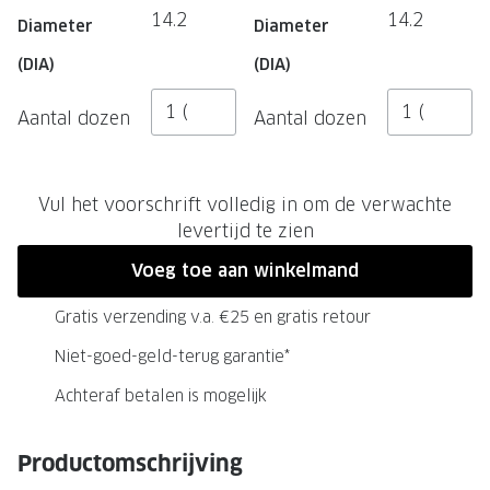
NIEUWE 
14.2
14.2
Diameter
Diameter
NIEUWE COLLECTIE
ACTIES 
(DIA)
(DIA)
Premium O
ACTIES VOOR JOU
Aantal dozen
Aantal dozen
Jouw complete merkbril voor 239,-
Tweede d
Tweede designerbril cadeau
Tot 200,
sterkte
Vul het voorschrift volledig in om de verwachte
Tot 200.- korting op een complete
levertijd te zien
merkbril
Alle actie
Voeg toe aan winkelmand
Premium Outlet: tot 50% korting
Gratis verzending v.a. €25 en gratis retour
Alle acties
Niet-goed-geld-terug garantie*
BRILABONNEMENT
Achteraf betalen is mogelijk
GrandOptical Zicht Plan
Productomschrijving
BRILLENGLAZEN