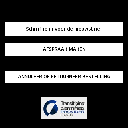
Onze winkels
Hier de overeenkomst ontbinden
Affiliate programma
Schrijf je in voor de nieuwsbrief
Influencer programma
AFSPRAAK MAKEN
ANNULEER OF RETOURNEER BESTELLING