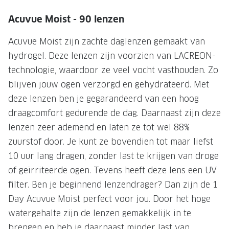
Onze brillenglazen
Acuvue Moist - 90 lenzen
Nikon brillenglazen
Acuvue Moist zijn zachte daglenzen gemaakt van
hydrogel. Deze lenzen zijn voorzien van LACREON-
Transitions brillenglazen
technologie, waardoor ze veel vocht vasthouden. Zo
blijven jouw ogen verzorgd en gehydrateerd. Met
deze lenzen ben je gegarandeerd van een hoog
draagcomfort gedurende de dag. Daarnaast zijn deze
lenzen zeer ademend en laten ze tot wel 88%
zuurstof door. Je kunt ze bovendien tot maar liefst
10 uur lang dragen, zonder last te krijgen van droge
of geïrriteerde ogen. Tevens heeft deze lens een UV
filter. Ben je beginnend lenzendrager? Dan zijn de 1
Day Acuvue Moist perfect voor jou. Door het hoge
watergehalte zijn de lenzen gemakkelijk in te
brengen en heb je daarnaast minder last van