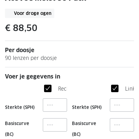
Leesbrillen
Skibrille
Nachtbrillen
Voor droge ogen
MERKEN
Miu Miu
€ 88,50
MERKEN
Prada
Ray-Ban
Per doosje
Miu Miu
Prada
90 lenzen per doosje
Gucci
Gucci
Ray-Ban
Tom For
Voer je gegevens in
Burberry
Oakley
Rechteroog
Linke
Tom Ford
Burberr
Sterkte (SPH)
Sterkte (SPH)
Oakley
Saint Lau
Basiscurve
Basiscurve
Saint Laurent
Alle mer
(BC)
(BC)
Alle merken