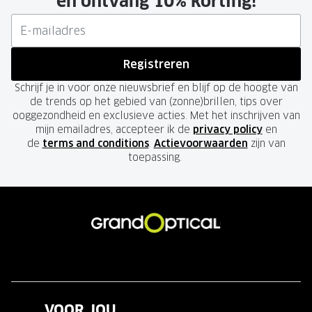
en ontvang 10% korting!
Registreren
Schrijf je in voor onze nieuwsbrief en blijf op de hoogte van
de trends op het gebied van (zonne)brillen, tips over
ooggezondheid en exclusieve acties. Met het inschrijven van
mijn emailadres, accepteer ik de
privacy policy
en
de
terms and conditions
.
Actievoorwaarden
zijn van
toepassing.
VOOR JOU