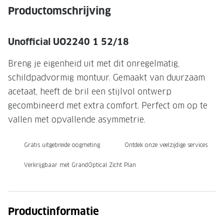
NIEUWE 
Productomschrijving
NIEUWE COLLECTIE
ACTIES 
Premium O
ACTIES VOOR JOU
Unofficial UO2240 1 52/18
Jouw complete merkbril voor 239,-
Tweede d
Breng je eigenheid uit met dit onregelmatig,
Tweede designerbril cadeau
Tot 200,
schildpadvormig montuur. Gemaakt van duurzaam
sterkte
acetaat, heeft de bril een stijlvol ontwerp
Tot 200.- korting op een complete
gecombineerd met extra comfort. Perfect om op te
merkbril
Alle actie
vallen met opvallende asymmetrie.
Premium Outlet: tot 50% korting
Gratis uitgebreide oogmeting
Ontdek onze veelzijdige services
Alle acties
Verkrijgbaar met GrandOptical Zicht Plan
BRILABONNEMENT
GrandOptical Zicht Plan
Productinformatie
BRILLENGLAZEN