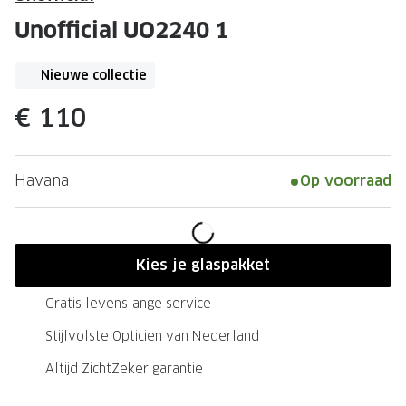
Leesbrillen
Skibrille
Unofficial UO2240 1
Nachtbrillen
MERKEN
Miu Miu
Nieuwe collectie
MERKEN
Prada
Ray-Ban
€ 110
Miu Miu
Prada
Havana
Op voorraad
Gucci
Gucci
Ray-Ban
Tom For
Burberry
Oakley
Kies je glaspakket
Tom Ford
Burberr
Gratis levenslange service
Oakley
Saint Lau
Stijlvolste Opticien van Nederland
Saint Laurent
Alle mer
Altijd ZichtZeker garantie
Alle merken