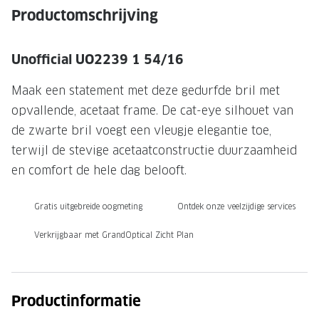
NIEUWE 
Productomschrijving
NIEUWE COLLECTIE
ACTIES 
Premium O
ACTIES VOOR JOU
Unofficial UO2239 1 54/16
Jouw complete merkbril voor 239,-
Tweede d
Maak een statement met deze gedurfde bril met
Tweede designerbril cadeau
Tot 200,
opvallende, acetaat frame. De cat-eye silhouet van
sterkte
de zwarte bril voegt een vleugje elegantie toe,
Tot 200.- korting op een complete
terwijl de stevige acetaatconstructie duurzaamheid
merkbril
Alle actie
en comfort de hele dag belooft.
Premium Outlet: tot 50% korting
Gratis uitgebreide oogmeting
Ontdek onze veelzijdige services
Alle acties
Verkrijgbaar met GrandOptical Zicht Plan
BRILABONNEMENT
GrandOptical Zicht Plan
Productinformatie
BRILLENGLAZEN