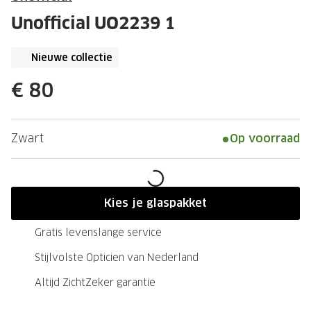
Leesbrillen
Skibrille
Unofficial UO2239 1
Nachtbrillen
MERKEN
Miu Miu
Nieuwe collectie
MERKEN
Prada
Ray-Ban
€ 80
Miu Miu
Prada
Zwart
Op voorraad
Gucci
Gucci
Ray-Ban
Tom For
Burberry
Oakley
Kies je glaspakket
Tom Ford
Burberr
Gratis levenslange service
Oakley
Saint Lau
Stijlvolste Opticien van Nederland
Saint Laurent
Alle mer
Altijd ZichtZeker garantie
Alle merken