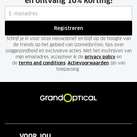
en ontvang 10% korting!
Registreren
Schrijf je in voor onze nieuwsbrief en blijf op de hoogte van
de trends op het gebied van (zonne)brillen, tips over
ooggezondheid en exclusieve acties. Met het inschrijven van
mijn emailadres, accepteer ik de
privacy policy
en
de
terms and conditions
.
Actievoorwaarden
zijn van
toepassing.
VOOR JOU