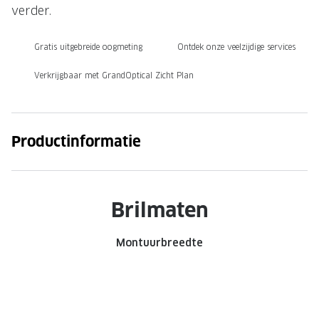
verder.
Onze brillenglazen
Gratis uitgebreide oogmeting
Ontdek onze veelzijdige services
Nikon brillenglazen
Verkrijgbaar met GrandOptical Zicht Plan
Transitions brillenglazen
Productinformatie
Brilmaten
Montuurbreedte