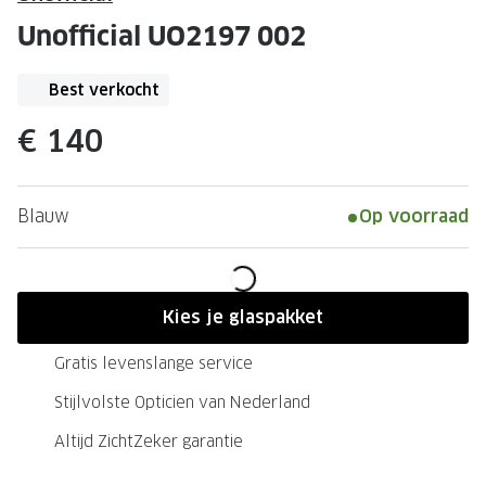
Leesbrillen
Skibrille
Unofficial UO2197 002
Nachtbrillen
MERKEN
Miu Miu
Best verkocht
MERKEN
Prada
Ray-Ban
€ 140
Miu Miu
Prada
Blauw
Op voorraad
Gucci
Gucci
Ray-Ban
Tom For
Burberry
Oakley
Kies je glaspakket
Tom Ford
Burberr
Gratis levenslange service
Oakley
Saint Lau
Stijlvolste Opticien van Nederland
Saint Laurent
Alle mer
Altijd ZichtZeker garantie
Alle merken