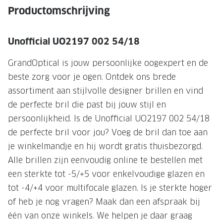
NIEUWE 
Productomschrijving
NIEUWE COLLECTIE
ACTIES 
Premium O
ACTIES VOOR JOU
Unofficial UO2197 002 54/18
Jouw complete merkbril voor 239,-
Tweede d
GrandOptical is jouw persoonlijke oogexpert en de
Tweede designerbril cadeau
Tot 200,
beste zorg voor je ogen. Ontdek ons brede
sterkte
assortiment aan stijlvolle designer brillen en vind
Tot 200.- korting op een complete
de perfecte bril die past bij jouw stijl en
merkbril
Alle actie
persoonlijkheid. Is de Unofficial UO2197 002 54/18
Premium Outlet: tot 50% korting
de perfecte bril voor jou? Voeg de bril dan toe aan
je winkelmandje en hij wordt gratis thuisbezorgd.
Alle acties
Alle brillen zijn eenvoudig online te bestellen met
BRILABONNEMENT
een sterkte tot -5/+5 voor enkelvoudige glazen en
tot -4/+4 voor multifocale glazen. Is je sterkte hoger
GrandOptical Zicht Plan
of heb je nog vragen? Maak dan een afspraak bij
één van onze winkels. We helpen je daar graag
BRILLENGLAZEN