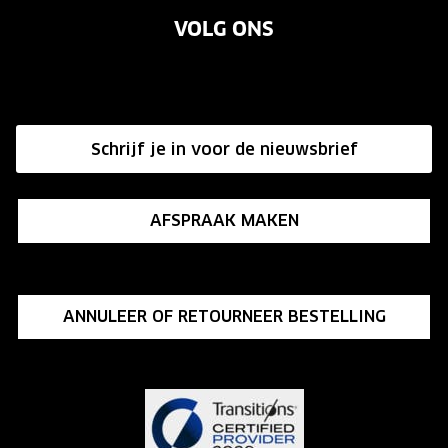
Merken
VOLG ONS
Vacatures
Annuleer of retourneer een bestelling
Onze winkels
Hier de overeenkomst ontbinden
Affiliate programma
Schrijf je in voor de nieuwsbrief
Influencer programma
AFSPRAAK MAKEN
ANNULEER OF RETOURNEER BESTELLING