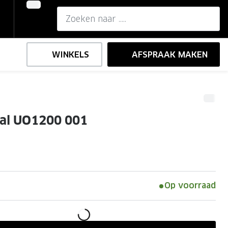
WINKELS
AFSPRAAK MAKEN
,-
ng
Onze brillenglazen
ial UO1200 001
Nikon brillenglazen
e
l op sterkte
Transitions brillenglazen
Op voorraad