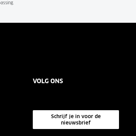
passing.
VOLG ONS
Schrijf je in voor de
nieuwsbrief