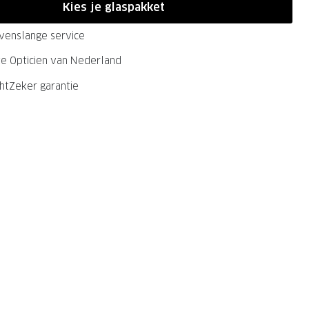
Kies je glaspakket
evenslange service
ste Opticien van Nederland
chtZeker garantie