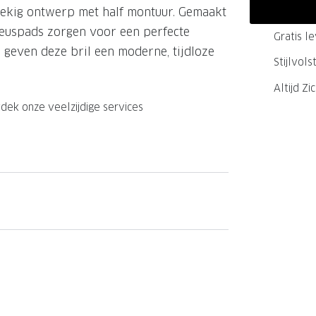
hoekig ontwerp met half montuur. Gemaakt
GrandOptical Zicht Plan
neuspads zorgen voor een perfecte
Gratis l
geven deze bril een moderne, tijdloze
Stijlvol
LECTIE
LECTIE
Altijd Zi
dek onze veelzijdige services