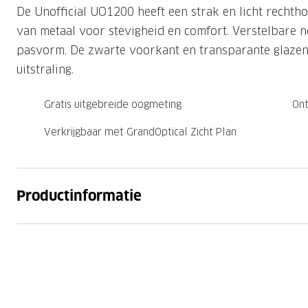
De Unofficial UO1200 heeft een strak en licht recht
Nachtlenzen
Saint Laurent
Saint Laurent
Computerbrillen
Sportzonnebrillen
Droge ogen
Klantenservice
van metaal voor stevigheid en comfort. Verstelbare 
Alle merken
Alle merken
Lenzen direct herbestellen
pasvorm. De zwarte voorkant en transparante glazen 
Leesbrillen
Skibrillen
Contactformulier
uitstraling.
NIEUWE COL
NIEUWE COL
Nachtbrillen
Verhuizing doorgeven
Gratis uitgebreide oogmeting
Ont
Verkrijgbaar met GrandOptical Zicht Plan
Productinformatie