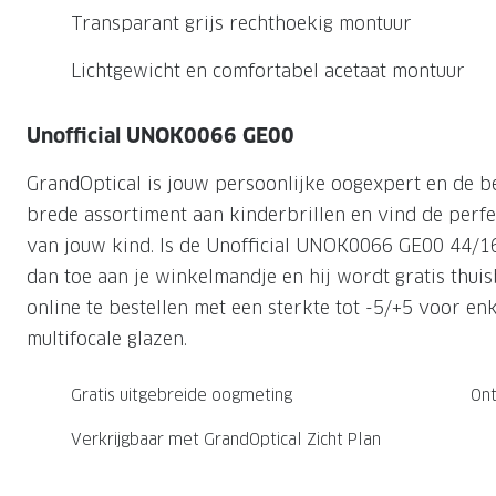
Nachtlenzen
Saint Laurent
Saint Laurent
Transparant grijs rechthoekig montuur
Computerbrillen
Sportzonnebrillen
Droge ogen
Klantenservice
Alle merken
Alle merken
Lichtgewicht en comfortabel acetaat montuur
Lenzen direct herbestellen
Leesbrillen
Skibrillen
Contactformulier
NIEUWE COL
NIEUWE COL
Nachtbrillen
Verhuizing doorgeven
Unofficial UNOK0066 GE00
GrandOptical is jouw persoonlijke oogexpert en de b
brede assortiment aan kinderbrillen en vind de perfec
van jouw kind. Is de Unofficial UNOK0066 GE00 44/16 
dan toe aan je winkelmandje en hij wordt gratis thuis
online te bestellen met een sterkte tot -5/+5 voor en
multifocale glazen.
Gratis uitgebreide oogmeting
Ont
Verkrijgbaar met GrandOptical Zicht Plan