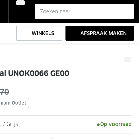
WINKELS
AFSPRAAK MAKEN
,-
ng
Onze brillenglazen
ial UNOK0066 GE00
Nikon brillenglazen
e
l op sterkte
Transitions brillenglazen
as:
 70
mium Outlet
 / Grijs
Op voorraad