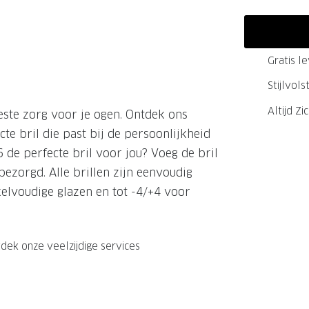
GrandOptical Zicht Plan
Gratis l
LECTIE
LECTIE
Stijlvol
Altijd Zi
este zorg voor je ogen. Ontdek ons
te bril die past bij de persoonlijkheid
de perfecte bril voor jou? Voeg de bril
bezorgd. Alle brillen zijn eenvoudig
kelvoudige glazen en tot -4/+4 voor
dek onze veelzijdige services