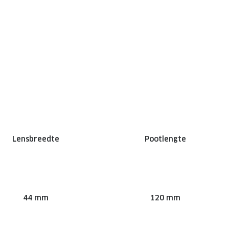
Lensbreedte
Pootlengte
44 mm
120 mm