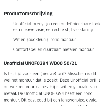
NIEUWE 
NIEUWE COLLECTIE
ACTIES 
Productomschrijving
Premium O
ACTIES VOOR JOU
Unofficial brengt jou een ondefinieerbare look,
Jouw complete merkbril voor 239,-
Tweede d
een nieuwe visie, een echte stijl verklaring
Tweede designerbril cadeau
Tot 200,
Wit en goudkleurig, rond montuur
sterkte
Tot 200.- korting op een complete
Comfortabel en duurzaam metalen montuur
merkbril
Alle actie
Premium Outlet: tot 50% korting
Unofficial UNOF0394 WD00 50/21
Alle acties
Is het tijd voor een (nieuwe) bril? Misschien is dit
wel het montuur dat je zoekt! Deze Unofficial bril is
BRILABONNEMENT
ontworpen voor dames. Hij is wit en gemaakt van
GrandOptical Zicht Plan
metaal. De Unofficial UNOF0394 heeft een rond
montuur. Dit past goed bij een langwerpige, ovale,
BRILLENGLAZEN