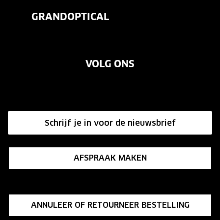
Veelgestelde vragen
Contactlenzen
GRANDOPTICAL
Contact
Oogmeting
Over ons
Garanties
Merken
VOLG ONS
Vacatures
Annuleer of retourneer een bestelling
Onze winkels
Hier de overeenkomst ontbinden
Affiliate programma
Schrijf je in voor de nieuwsbrief
Influencer programma
AFSPRAAK MAKEN
ANNULEER OF RETOURNEER BESTELLING