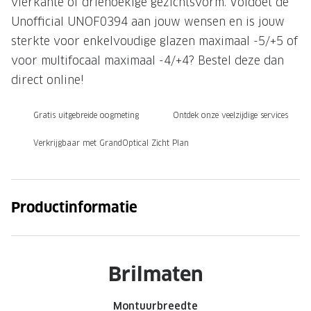
vierkante of driehoekige gezichtsvorm. Voldoet de
Unofficial UNOF0394 aan jouw wensen en is jouw
Onze brillenglazen
sterkte voor enkelvoudige glazen maximaal -5/+5 of
Nikon brillenglazen
voor multifocaal maximaal -4/+4? Bestel deze dan
Transitions brillenglazen
direct online!
Gratis uitgebreide oogmeting
Ontdek onze veelzijdige services
Verkrijgbaar met GrandOptical Zicht Plan
Productinformatie
Brilmaten
Montuurbreedte