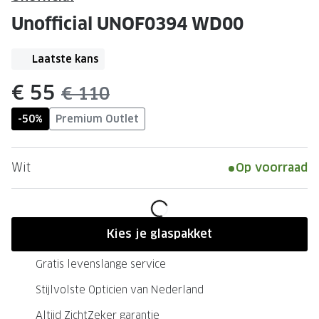
Leesbrillen
Skibrille
Unofficial UNOF0394 WD00
Nachtbrillen
MERKEN
Miu Miu
Laatste kans
MERKEN
Prada
Ray-Ban
nu:
€ 55
was:
€ 110
Miu Miu
Prada
-50%
Premium Outlet
Gucci
Gucci
Wit
Op voorraad
Ray-Ban
Tom For
Burberry
Oakley
Tom Ford
Burberr
Kies je glaspakket
Oakley
Saint Lau
Gratis levenslange service
Saint Laurent
Alle mer
Stijlvolste Opticien van Nederland
Alle merken
Altijd ZichtZeker garantie