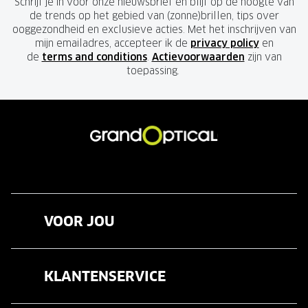
Schrijf je in voor onze nieuwsbrief en blijf op de hoogte van
de trends op het gebied van (zonne)brillen, tips over
ooggezondheid en exclusieve acties. Met het inschrijven van
mijn emailadres, accepteer ik de
privacy policy
en
de
terms and conditions
.
Actievoorwaarden
zijn van
toepassing.
VOOR JOU
Brillen
KLANTENSERVICE
Zonnebrillen