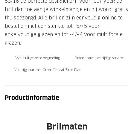
53/16 de perfecte designerbril voor jou? Voeg de
bril dan toe aan je winkelmandje en hij wordt gratis
Onze brillenglazen
thuisbezorgd. Alle brillen zijn eenvoudig online te
Nikon brillenglazen
bestellen met een sterkte tot -5/+5 voor
Transitions brillenglazen
enkelvoudige glazen en tot -4/+4 voor multifocale
glazen.
Gratis uitgebreide oogmeting
Ontdek onze veelzijdige services
Verkrijgbaar met GrandOptical Zicht Plan
Productinformatie
Brilmaten