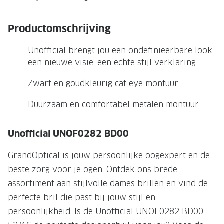
NIEUWE 
NIEUWE COLLECTIE
ACTIES 
Productomschrijving
Premium O
ACTIES VOOR JOU
Unofficial brengt jou een ondefinieerbare look,
Jouw complete merkbril voor 239,-
Tweede d
een nieuwe visie, een echte stijl verklaring
Tweede designerbril cadeau
Tot 200,
Zwart en goudkleurig cat eye montuur
sterkte
Tot 200.- korting op een complete
Duurzaam en comfortabel metalen montuur
merkbril
Alle actie
Premium Outlet: tot 50% korting
Unofficial UNOF0282 BD00
Alle acties
GrandOptical is jouw persoonlijke oogexpert en de
beste zorg voor je ogen. Ontdek ons brede
BRILABONNEMENT
assortiment aan stijlvolle dames brillen en vind de
GrandOptical Zicht Plan
perfecte bril die past bij jouw stijl en
persoonlijkheid. Is de Unofficial UNOF0282 BD00
BRILLENGLAZEN