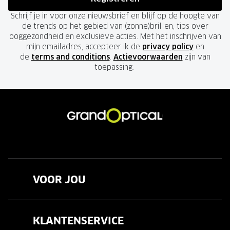
Schrijf je in voor onze nieuwsbrief en blijf op de hoogte van
de trends op het gebied van (zonne)brillen, tips over
ooggezondheid en exclusieve acties. Met het inschrijven van
mijn emailadres, accepteer ik de
privacy policy
en
de
terms and conditions
.
Actievoorwaarden
zijn van
toepassing.
VOOR JOU
Brillen
KLANTENSERVICE
Zonnebrillen