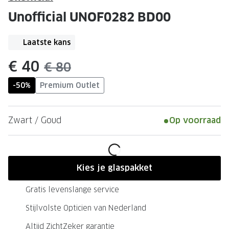
Leesbrillen
Skibrille
Unofficial UNOF0282 BD00
Nachtbrillen
MERKEN
Miu Miu
Laatste kans
MERKEN
Prada
Ray-Ban
nu:
€ 40
was:
€ 80
Miu Miu
Prada
-50%
Premium Outlet
Gucci
Gucci
Zwart / Goud
Op voorraad
Ray-Ban
Tom For
Burberry
Oakley
Tom Ford
Burberr
Kies je glaspakket
Oakley
Saint Lau
Gratis levenslange service
Saint Laurent
Alle mer
Stijlvolste Opticien van Nederland
Alle merken
Altijd ZichtZeker garantie