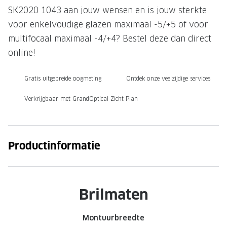
SK2020 1043 aan jouw wensen en is jouw sterkte
Onze brillenglazen
voor enkelvoudige glazen maximaal -5/+5 of voor
Nikon brillenglazen
multifocaal maximaal -4/+4? Bestel deze dan direct
online!
Transitions brillenglazen
Gratis uitgebreide oogmeting
Ontdek onze veelzijdige services
Verkrijgbaar met GrandOptical Zicht Plan
Productinformatie
Brilmaten
Montuurbreedte