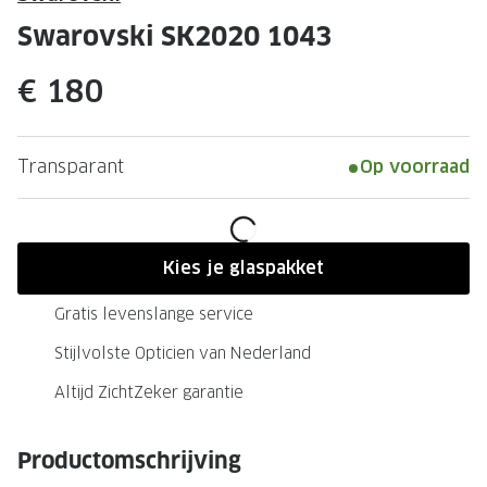
Leesbrillen
Skibrille
Swarovski SK2020 1043
Nachtbrillen
MERKEN
€ 180
Miu Miu
MERKEN
Prada
Ray-Ban
Transparant
Op voorraad
Miu Miu
Prada
Gucci
Gucci
Ray-Ban
Tom For
Kies je glaspakket
Burberry
Oakley
Gratis levenslange service
Tom Ford
Burberr
Stijlvolste Opticien van Nederland
Oakley
Saint Lau
Altijd ZichtZeker garantie
Saint Laurent
Alle mer
Productomschrijving
Alle merken