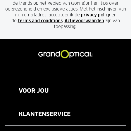
de trends op het gebied van (zonne)brillen, tips over
ooggezondheid en exclusieve acties. Met het inschrijven van
mijn emailadres, accepteer ik de
privacy policy
en
de
terms and conditions
.
Actievoorwaarden
zijn van
toepassing.
VOOR JOU
Brillen
KLANTENSERVICE
Zonnebrillen
Veelgestelde vragen