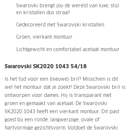
NIEUWE 
Swarovki brengt jou de wereld van luxe, stijl
NIEUWE COLLECTIE
ACTIES 
en kristallen dus straal!
Premium O
ACTIES VOOR JOU
Gedecoreerd met Swarovski kristallen
Jouw complete merkbril voor 239,-
Tweede d
Groen, vierkant montuur
Tweede designerbril cadeau
Tot 200,
Lichtgewicht en comfortabel acetaat montuur
sterkte
Tot 200.- korting op een complete
merkbril
Alle actie
Swarovski SK2020 1043 54/18
Premium Outlet: tot 50% korting
Is het tijd voor een (nieuwe) bril? Misschien is dit
Alle acties
wel het montuur dat je zoekt! Deze Swarovski bril is
ontworpen voor dames. Hij is transparant met
BRILABONNEMENT
groen en gemaakt van acetaat. De Swarovski
SK2020 1043 heeft een vierkant montuur. Dit past
GrandOptical Zicht Plan
goed bij een ronde, langwerpige, ovale of
BRILLENGLAZEN
hartvormige gezichtsvorm. Voldoet de Swarovski