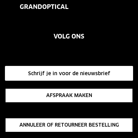
Contactlenzen
GRANDOPTICAL
Contact
Oogmeting
Over ons
Garanties
Merken
VOLG ONS
Vacatures
Annuleer of retourneer een bestelling
Onze winkels
Hier de overeenkomst ontbinden
Affiliate programma
Schrijf je in voor de nieuwsbrief
Influencer programma
AFSPRAAK MAKEN
ANNULEER OF RETOURNEER BESTELLING